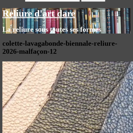
Reliure d'art dare
La reliure sous toutes ses formes
colette-lavagabonde-biennale-reliure-
2026-malfaçon-12