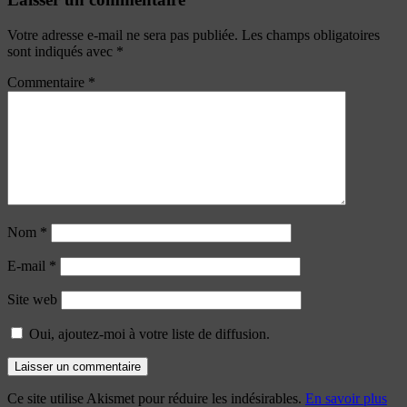
Votre adresse e-mail ne sera pas publiée.
Les champs obligatoires
sont indiqués avec
*
Commentaire
*
Nom
*
E-mail
*
Site web
Oui, ajoutez-moi à votre liste de diffusion.
Ce site utilise Akismet pour réduire les indésirables.
En savoir plus