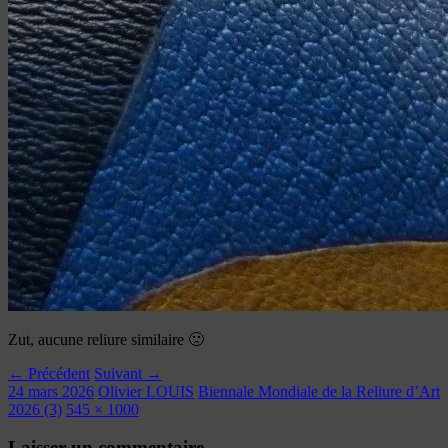
Zut, aucune reliure similaire 🙁
← Précédent
Suivant →
24 mars 2026
Olivier LOUIS
Biennale Mondiale de la Reliure d’Art
2026 (3)
545 × 1000
Laisser un commentaire