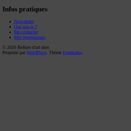
mes
reliures
Infos pratiques
Newsletter
Qui suis-je ?
Me contacter
Mes fournisseurs
© 2026 Reliure d'art dare.
Propulsé par
WordPress
. Thème
Emphaino
.