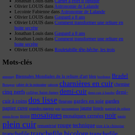
Jonathan Louis
dans
Carnet à effet d’optique
Olivier LOUIS
dans
Astronomie de Lalande
Lecointe Fabienne
dans
Astronomie de Lalande
Olivier LOUIS
dans
Gaspard a 8 ans
Olivier LOUIS
dans
Comment transformer une reliure en
boite secrète
Jonathan Louis
dans
Gaspard a 8 ans
Jonathan Louis
dans
Comment transformer une reliure en
boite secrète
Olivier LOUIS
dans
Rouletabille tête-bêche, les trois
Mots-clés
Bradel
Biennales Mondiales de la reliure d'art
bleu
annonay
bordeaux
charnières en cuir
chemise
cahier de la quinzaine
caisson
Bretagne
demi-cuir
cinq nerfs
demi-
collège Saint-James
demi-cuir à bandes
dos lisse
cuir à coins
gardes
gardes en soie
fleurons
papier cuve
jaune
listels
grandes marges
incrustations
gris
matériel de reliure
mosaïques
noir
mosaïques cernées
moire
oasis
minis-livres
plein cuir
rouge
technique
remastérisé
titre à la chinoise
tranchefile bicolore
tranchefile
tranchefile