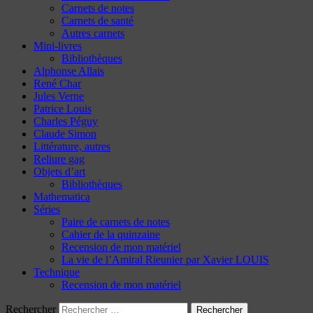
Carnets de notes
Carnets de santé
Autres carnets
Mini-livres
Bibliothèques
Alphonse Allais
René Char
Jules Verne
Patrice Louis
Charles Péguy
Claude Simon
Littérature, autres
Reliure gag
Objets d’art
Bibliothèques
Mathematica
Séries
Paire de carnets de notes
Cahier de la quinzaine
Recension de mon matériel
La vie de l’Amiral Rieunier par Xavier LOUIS
Technique
Recension de mon matériel
Rechercher