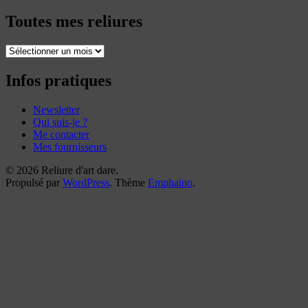
Toutes mes reliures
Toutes
mes
reliures
Infos pratiques
Newsletter
Qui suis-je ?
Me contacter
Mes fournisseurs
© 2026 Reliure d'art dare.
Propulsé par
WordPress
. Thème
Emphaino
.