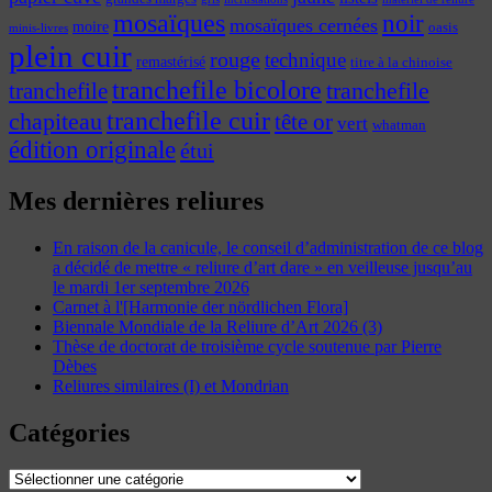
mosaïques
noir
mosaïques cernées
moire
oasis
minis-livres
plein cuir
rouge
technique
remastérisé
titre à la chinoise
tranchefile bicolore
tranchefile
tranchefile
tranchefile cuir
chapiteau
tête or
vert
whatman
édition originale
étui
Mes dernières reliures
En raison de la canicule, le conseil d’administration de ce blog
a décidé de mettre « reliure d’art dare » en veilleuse jusqu’au
le mardi 1er septembre 2026
Carnet à l'[Harmonie der nördlichen Flora]
Biennale Mondiale de la Reliure d’Art 2026 (3)
Thèse de doctorat de troisième cycle soutenue par Pierre
Dèbes
Reliures similaires (I) et Mondrian
Catégories
Catégories