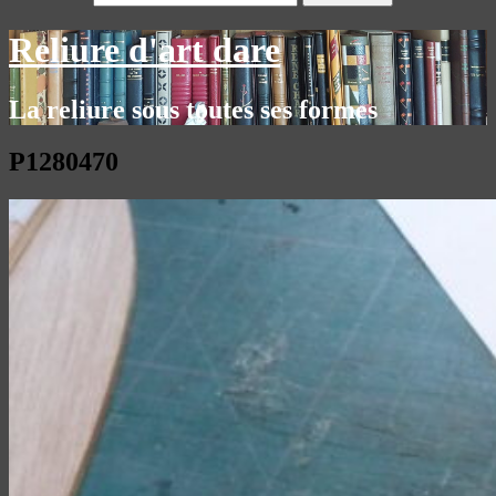
Reliure d'art dare
La reliure sous toutes ses formes
P1280470