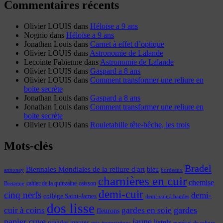
Commentaires récents
Olivier LOUIS
dans
Héloïse a 9 ans
Nognio
dans
Héloïse a 9 ans
Jonathan Louis
dans
Carnet à effet d’optique
Olivier LOUIS
dans
Astronomie de Lalande
Lecointe Fabienne
dans
Astronomie de Lalande
Olivier LOUIS
dans
Gaspard a 8 ans
Olivier LOUIS
dans
Comment transformer une reliure en
boite secrète
Jonathan Louis
dans
Gaspard a 8 ans
Jonathan Louis
dans
Comment transformer une reliure en
boite secrète
Olivier LOUIS
dans
Rouletabille tête-bêche, les trois
Mots-clés
Bradel
Biennales Mondiales de la reliure d'art
bleu
annonay
bordeaux
charnières en cuir
chemise
cahier de la quinzaine
caisson
Bretagne
demi-cuir
cinq nerfs
demi-
collège Saint-James
demi-cuir à bandes
dos lisse
cuir à coins
gardes
gardes en soie
fleurons
papier cuve
jaune
listels
grandes marges
incrustations
gris
matériel de reliure