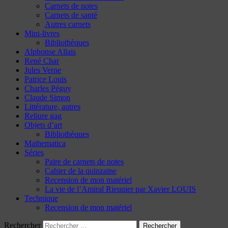
Carnets de notes
Carnets de santé
Autres carnets
Mini-livres
Bibliothèques
Alphonse Allais
René Char
Jules Verne
Patrice Louis
Charles Péguy
Claude Simon
Littérature, autres
Reliure gag
Objets d’art
Bibliothèques
Mathematica
Séries
Paire de carnets de notes
Cahier de la quinzaine
Recension de mon matériel
La vie de l’Amiral Rieunier par Xavier LOUIS
Technique
Recension de mon matériel
Rechercher