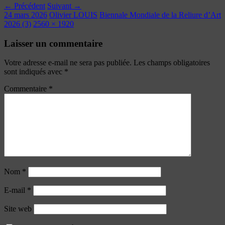
← Précédent
Suivant →
24 mars 2026
Olivier LOUIS
Biennale Mondiale de la Reliure d’Art
2026 (3)
2560 × 1920
Laisser un commentaire
Votre adresse e-mail ne sera pas publiée.
Les champs obligatoires
sont indiqués avec
*
Commentaire
*
Nom
*
E-mail
*
Site web