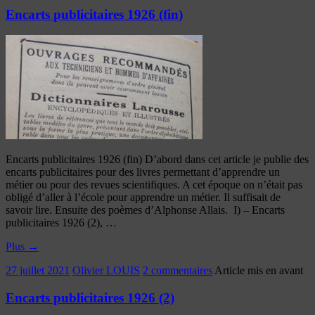
Encarts publicitaires 1926 (fin)
Encarts publicitaires 1926 (fin) D’abord dans cet article je publie des
encarts publicitaires pour des livres permettant d’apprendre un
métier ou pour des revues scientifiques. A cet époque on n’était pas
obligé d’aller à l’école pour apprendre un métier. Il suffisait de
savoir lire. Ensuite des poèmes d’Alphonse Allais. I) – Encarts
publicitaires 1926 (2), …
Plus
→
27 juillet 2021
Olivier LOUIS
2 commentaires
Article mis en avant
Encarts publicitaires 1926 (2)