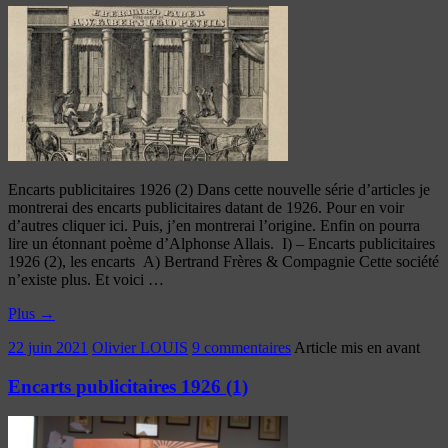
Encarts publicitaires 1926 (2) Dans cette nouvelle série d’articles je
montrerai des encarts publicitaires datant de 1926. Pour en voir
d’autres cliquer ici. Puis, j’en montrerai l’origine. Enfin on pourra
lire un étonnant poème d’Alphonse Allais. I) – Encarts publicitaires
1926 (2), les encarts A) Bertrand Frères & Compagnie Cette société
n’existe plus. Et voici …
Plus
→
22 juin 2021
Olivier LOUIS
9 commentaires
Article mis en avant
Encarts publicitaires 1926 (1)