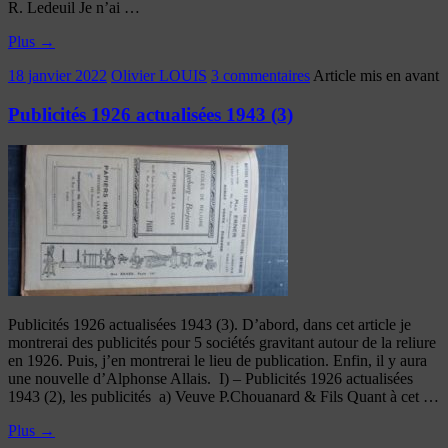
R. Ledeuil Je n’ai …
Plus
→
18 janvier 2022
Olivier LOUIS
3 commentaires
Article mis en avant
Publicités 1926 actualisées 1943 (3)
Publicités 1926 actualisées 1943 (3). D’abord, dans cet article je
montrerai des publicités pour 5 sociétés gravitant autour de la reliure
en 1926. Puis, j’en montrerai le lieu de publication. Enfin, il y aura
une nouvelle d’Alphonse Allais. I) – Publicités 1926 actualisées
1943 (2), les publicités a) Veuve P.Chouanard & Fils Quant à cet …
Plus
→