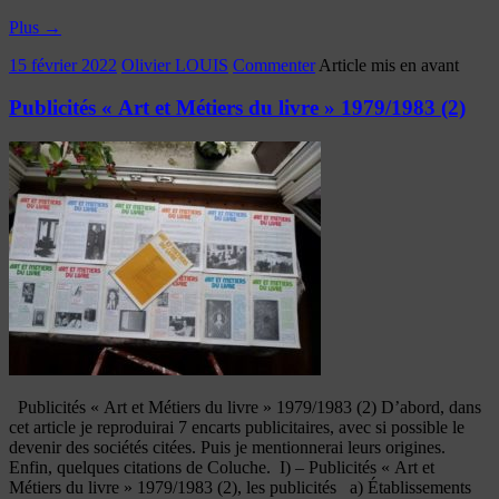
Plus
→
15 février 2022
Olivier LOUIS
Commenter
Article mis en avant
Publicités « Art et Métiers du livre » 1979/1983 (2)
Publicités « Art et Métiers du livre » 1979/1983 (2) D’abord, dans
cet article je reproduirai 7 encarts publicitaires, avec si possible le
devenir des sociétés citées. Puis je mentionnerai leurs origines.
Enfin, quelques citations de Coluche. I) – Publicités « Art et
Métiers du livre » 1979/1983 (2), les publicités a) Établissements