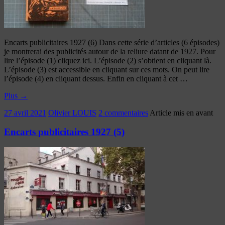
Encarts publicitaires 1927 (6) Dans cette série d’articles (6 épisodes)
je montrerai des publicités autour de la reliure datant de 1927. Pour
lire l’épisode (1) cliquez ici. L’épisode (2) s’obtient en cliquant là.
L’épisode (3) est accessible en cliquant sur ces mots. On peut lire
l’épisode (4) en cliquant dessus. Enfin en cliquant à cet …
Plus
→
27 avril 2021
Olivier LOUIS
2 commentaires
Article mis en avant
Encarts publicitaires 1927 (5)