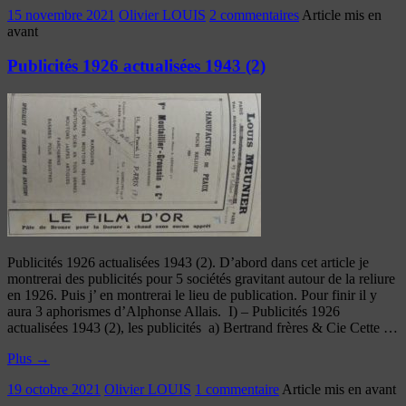
15 novembre 2021
Olivier LOUIS
2 commentaires
Article mis en
avant
Publicités 1926 actualisées 1943 (2)
Publicités 1926 actualisées 1943 (2). D’abord dans cet article je
montrerai des publicités pour 5 sociétés gravitant autour de la reliure
en 1926. Puis j’ en montrerai le lieu de publication. Pour finir il y
aura 3 aphorismes d’Alphonse Allais. I) – Publicités 1926
actualisées 1943 (2), les publicités a) Bertrand frères & Cie Cette …
Plus
→
19 octobre 2021
Olivier LOUIS
1 commentaire
Article mis en avant