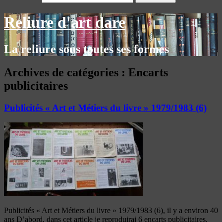
Reliure d'art dare
La reliure sous toutes ses formes
Archives de catégories :
Encarts
publicitaires
Publicités « Art et Métiers du livre » 1979/1983 (6)
Publicités « Art et Métiers du livre » 1979/1983 (6), il y a environ 40
ans D’abord, dans cet article je reproduirai 6 encarts publicitaires,