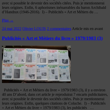
avec si possible le devenir des sociétés citées. Puis je mentionnerai
leurs origines. Enfin, 6 aphorismes inénarrables du baron Archibald
d’Handrax (1946-2016). I) – Publicités « Art et Métiers du …
Plus
→
24 mai 2022
Olivier LOUIS
2 commentaires
Article mis en avant
Publicités « Art et Métiers du livre » 1979/1983 (3)
Publicités « Art et Métiers du livre » 1979/1983 (3), il y a environ
40 ans D’abord, dans cet article je reproduirai 7 encarts publicitaires,
avec si possible le devenir des sociétés citées. Puis je mentionnerai
leurs origines. Enfin, quelques citations de Coluche. I) – Publicités
« Art et Métiers du livre » 1979/1983 (3), les publicités …