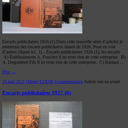
Encarts publicitaires 1926 (1) Dans cette nouvelle série d’articles je
montrerai des encarts publicitaires datant de 1926. Pour en voir
d’autres cliquer ici. I) – Encarts publicitaires 1926 (1), les encarts
A) Établissements A. Foucher Il ne reste rien de cette entreprise. B)
A. Degombert Fils Il ne reste rien de cette entreprise. C) Kienast …
Plus
→
25 mai 2021
Olivier LOUIS
6 commentaires
Article mis en avant
Encarts publicitaires 1927 (6)