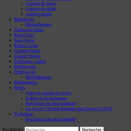
Carnets de notes
Carnets de santé
Autres carnets
Mini-livres
Bibliothèques
Alphonse Allais
René Char
Jules Verne
Patrice Louis
Charles Péguy
Claude Simon
Littérature, autres
Reliure gag
Objets d’art
Bibliothèques
Mathematica
Séries
Paire de carnets de notes
Cahier de la quinzaine
Recension de mon matériel
La vie de l’Amiral Rieunier par Xavier LOUIS
Technique
Recension de mon matériel
Rechercher