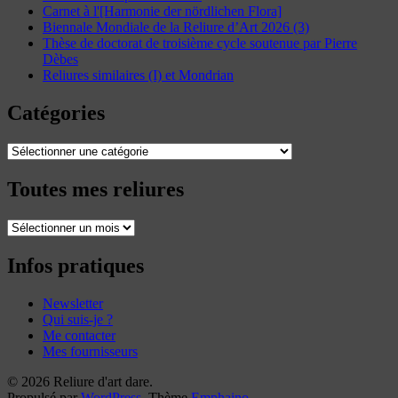
Carnet à l'[Harmonie der nördlichen Flora]
Biennale Mondiale de la Reliure d’Art 2026 (3)
Thèse de doctorat de troisième cycle soutenue par Pierre
Dèbes
Reliures similaires (I) et Mondrian
Catégories
Catégories
Toutes mes reliures
Toutes
mes
reliures
Infos pratiques
Newsletter
Qui suis-je ?
Me contacter
Mes fournisseurs
© 2026 Reliure d'art dare.
Propulsé par
WordPress
. Thème
Emphaino
.