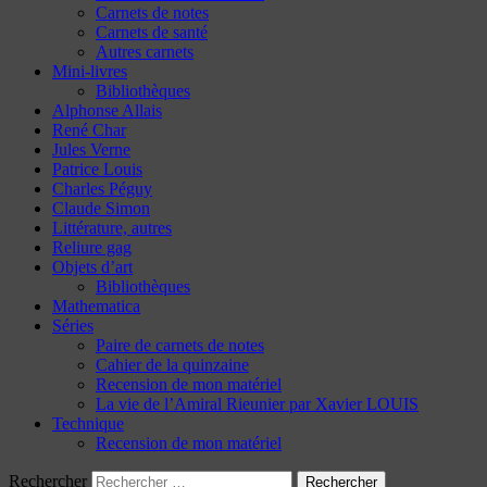
Carnets de notes
Carnets de santé
Autres carnets
Mini-livres
Bibliothèques
Alphonse Allais
René Char
Jules Verne
Patrice Louis
Charles Péguy
Claude Simon
Littérature, autres
Reliure gag
Objets d’art
Bibliothèques
Mathematica
Séries
Paire de carnets de notes
Cahier de la quinzaine
Recension de mon matériel
La vie de l’Amiral Rieunier par Xavier LOUIS
Technique
Recension de mon matériel
Rechercher