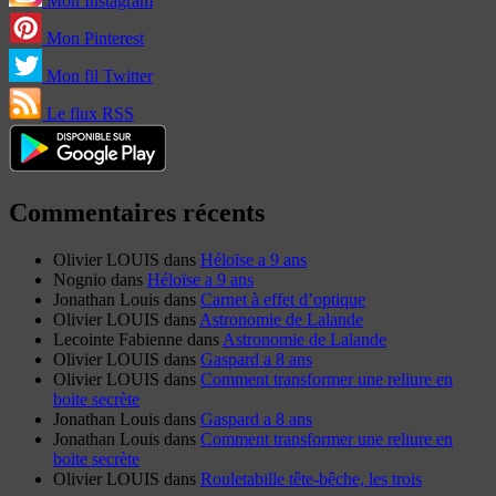
Mon Instagram
Mon Pinterest
Mon fil Twitter
Le flux RSS
Commentaires récents
Olivier LOUIS
dans
Héloïse a 9 ans
Nognio
dans
Héloïse a 9 ans
Jonathan Louis
dans
Carnet à effet d’optique
Olivier LOUIS
dans
Astronomie de Lalande
Lecointe Fabienne
dans
Astronomie de Lalande
Olivier LOUIS
dans
Gaspard a 8 ans
Olivier LOUIS
dans
Comment transformer une reliure en
boite secrète
Jonathan Louis
dans
Gaspard a 8 ans
Jonathan Louis
dans
Comment transformer une reliure en
boite secrète
Olivier LOUIS
dans
Rouletabille tête-bêche, les trois