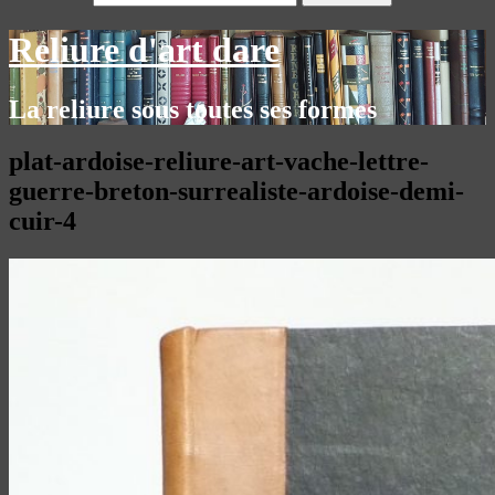
Reliure d'art dare
La reliure sous toutes ses formes
plat-ardoise-reliure-art-vache-lettre-
guerre-breton-surrealiste-ardoise-demi-
cuir-4