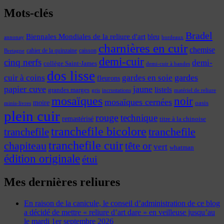
Mots-clés
Bradel
Biennales Mondiales de la reliure d'art
bleu
annonay
bordeaux
charnières en cuir
chemise
cahier de la quinzaine
caisson
Bretagne
demi-cuir
cinq nerfs
demi-
collège Saint-James
demi-cuir à bandes
dos lisse
cuir à coins
gardes
gardes en soie
fleurons
papier cuve
jaune
listels
grandes marges
incrustations
gris
matériel de reliure
mosaïques
noir
mosaïques cernées
moire
oasis
minis-livres
plein cuir
rouge
technique
remastérisé
titre à la chinoise
tranchefile bicolore
tranchefile
tranchefile
tranchefile cuir
chapiteau
tête or
vert
whatman
édition originale
étui
Mes dernières reliures
En raison de la canicule, le conseil d’administration de ce blog
a décidé de mettre « reliure d’art dare » en veilleuse jusqu’au
le mardi 1er septembre 2026