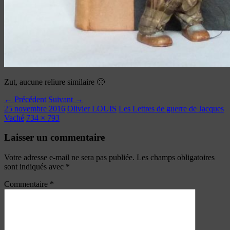
Zut, aucune reliure similaire 🙁
← Précédent
Suivant →
25 novembre 2016
Olivier LOUIS
Les Lettres de guerre de Jacques
Vaché
734 × 793
Laisser un commentaire
Votre adresse e-mail ne sera pas publiée.
Les champs obligatoires
sont indiqués avec
*
Commentaire
*