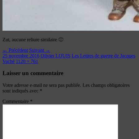
Zut, aucune reliure similaire 🙁
← Précédent
Suivant →
25 novembre 2016
Olivier LOUIS
Les Lettres de guerre de Jacques
Vaché
1120 × 761
Laisser un commentaire
Votre adresse e-mail ne sera pas publiée.
Les champs obligatoires
sont indiqués avec
*
Commentaire
*