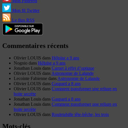
Mon Pinterest
Mon fil Twitter
Le flux RSS
Commentaires récents
Olivier LOUIS
dans
Héloïse a 9 ans
Nognio
dans
Héloïse a 9 ans
Jonathan Louis
dans
Carnet à effet d’optique
Olivier LOUIS
dans
Astronomie de Lalande
Lecointe Fabienne
dans
Astronomie de Lalande
Olivier LOUIS
dans
Gaspard a 8 ans
Olivier LOUIS
dans
Comment transformer une reliure en
boite secrète
Jonathan Louis
dans
Gaspard a 8 ans
Jonathan Louis
dans
Comment transformer une reliure en
boite secrète
Olivier LOUIS
dans
Rouletabille tête-bêche, les trois
Mots-clés