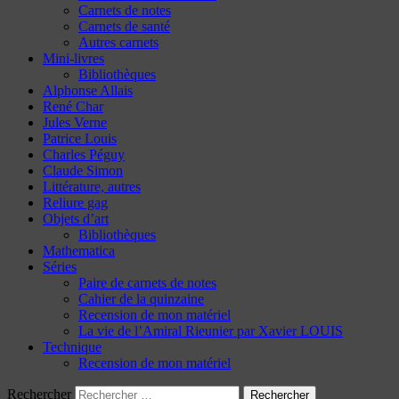
Carnets de notes
Carnets de santé
Autres carnets
Mini-livres
Bibliothèques
Alphonse Allais
René Char
Jules Verne
Patrice Louis
Charles Péguy
Claude Simon
Littérature, autres
Reliure gag
Objets d’art
Bibliothèques
Mathematica
Séries
Paire de carnets de notes
Cahier de la quinzaine
Recension de mon matériel
La vie de l’Amiral Rieunier par Xavier LOUIS
Technique
Recension de mon matériel
Rechercher