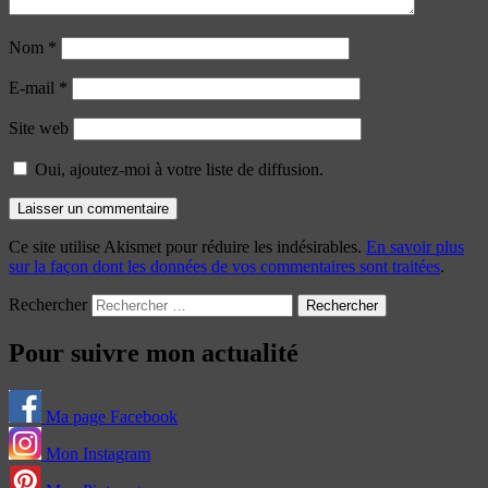
Nom
*
E-mail
*
Site web
Oui, ajoutez-moi à votre liste de diffusion.
Ce site utilise Akismet pour réduire les indésirables.
En savoir plus
sur la façon dont les données de vos commentaires sont traitées
.
Rechercher
Pour suivre mon actualité
Ma page Facebook
Mon Instagram