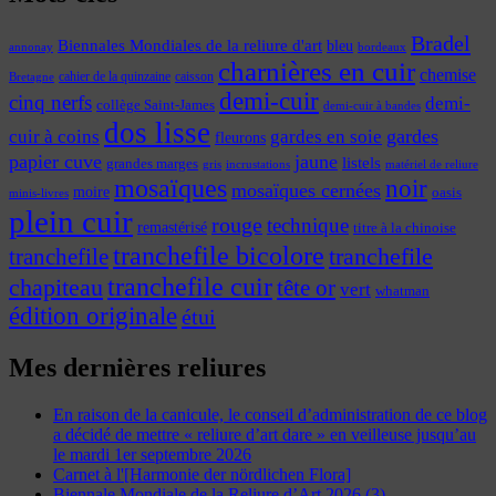
Bradel
Biennales Mondiales de la reliure d'art
bleu
annonay
bordeaux
charnières en cuir
chemise
cahier de la quinzaine
caisson
Bretagne
demi-cuir
cinq nerfs
demi-
collège Saint-James
demi-cuir à bandes
dos lisse
cuir à coins
gardes
gardes en soie
fleurons
papier cuve
jaune
listels
grandes marges
incrustations
gris
matériel de reliure
mosaïques
noir
mosaïques cernées
moire
oasis
minis-livres
plein cuir
rouge
technique
remastérisé
titre à la chinoise
tranchefile bicolore
tranchefile
tranchefile
tranchefile cuir
chapiteau
tête or
vert
whatman
édition originale
étui
Mes dernières reliures
En raison de la canicule, le conseil d’administration de ce blog
a décidé de mettre « reliure d’art dare » en veilleuse jusqu’au
le mardi 1er septembre 2026
Carnet à l'[Harmonie der nördlichen Flora]
Biennale Mondiale de la Reliure d’Art 2026 (3)