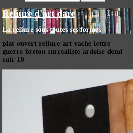
Reliure d'art dare
La reliure sous toutes ses formes
plat-ouvert-reliure-art-vache-lettre-
guerre-breton-surrealiste-ardoise-demi-
cuir-10