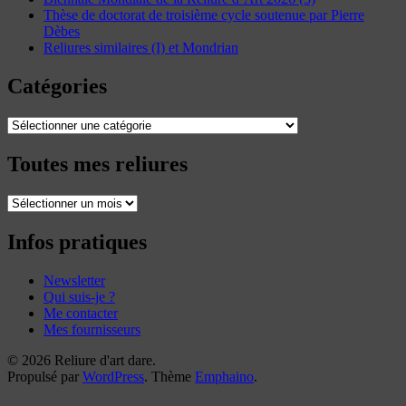
Thèse de doctorat de troisième cycle soutenue par Pierre
Dèbes
Reliures similaires (I) et Mondrian
Catégories
Catégories
Toutes mes reliures
Toutes
mes
reliures
Infos pratiques
Newsletter
Qui suis-je ?
Me contacter
Mes fournisseurs
© 2026 Reliure d'art dare.
Propulsé par
WordPress
. Thème
Emphaino
.