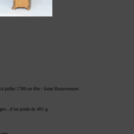
4 juillet 1789 on fête : Saint Bonaventure.
ges , d’un poids de 491 g.