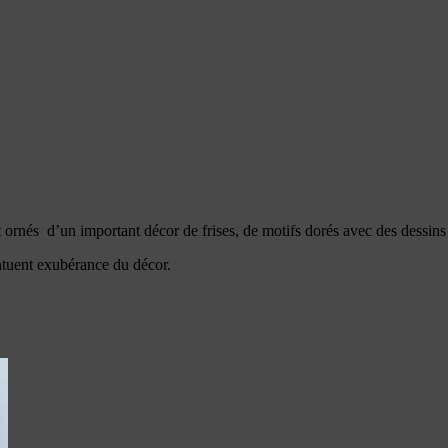
t ornés d’un important décor de frises, de motifs dorés avec des dessin
tuent exubérance du décor.