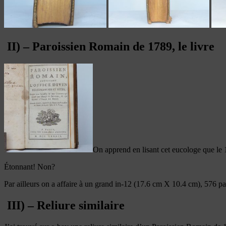
II) – Paroissien Romain de 1789, le livre
On apprend en lisant cet eucologe que le 1
Étonnant! Non?
Par ailleurs on a affaire à un grand in-12 (17.6 cm X 10.4 cm), 576 pa
III) – Reliure similaire