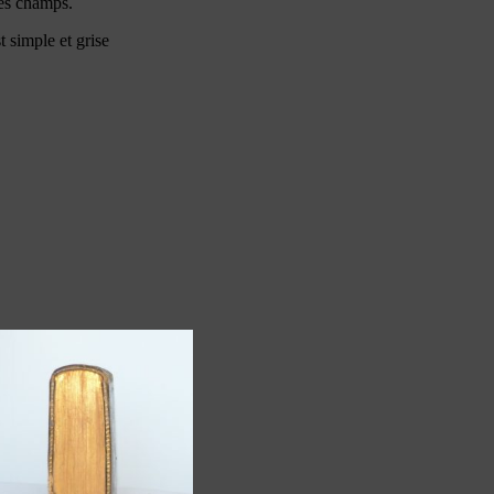
les champs.
t simple et grise