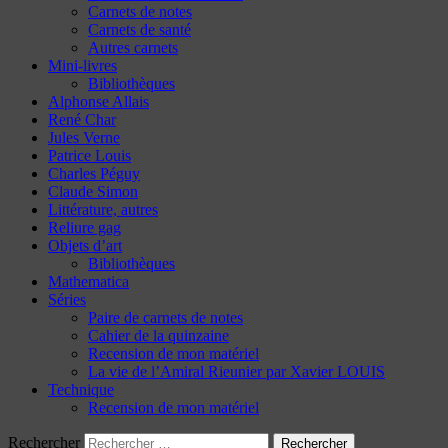
Carnets de notes
Carnets de santé
Autres carnets
Mini-livres
Bibliothèques
Alphonse Allais
René Char
Jules Verne
Patrice Louis
Charles Péguy
Claude Simon
Littérature, autres
Reliure gag
Objets d’art
Bibliothèques
Mathematica
Séries
Paire de carnets de notes
Cahier de la quinzaine
Recension de mon matériel
La vie de l’Amiral Rieunier par Xavier LOUIS
Technique
Recension de mon matériel
Rechercher