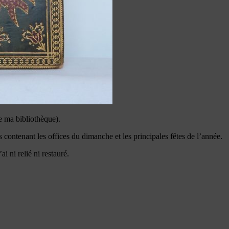
e ma bibliothèque).
 contenant les offices du dimanche et les principales fêtes de l’année.
i ni relié ni restauré.