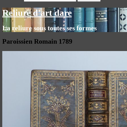
Reliure d'art dare
La reliure sous toutes ses formes
Paroissien Romain 1789