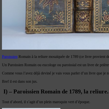
Paroissien
Romain à la reliure mosaïquée de 1789 (ce livre provient d
Un Paroissien Romain ou eucologe ou paroissial est un livre de prières
Comme vous l’avez déjà deviné je vais vous parler d’un livre que je n’a
Bref il est dans son jus.
I) – Paroissien Romain de 1789, la reliure.
Tout d’abord, il s’agit d’un plein maroquin vert d’époque.