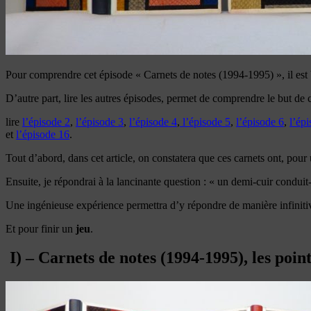
Pour comprendre cet épisode « Carnets de notes (1994-1995) », il est b
D’autre part, lire les autres épisodes, permet de comprendre le but de c
lire
l’épisode 2
,
l’épisode 3
,
l’épisode 4
,
l’épisode 5
,
l’épisode 6
,
l’ép
et
l’épisode 16
.
Tout d’abord, dans cet article, on constatera que ces carnets ont, po
Ensuite, je répondrai à la lancinante question : « un demi-cuir conduit-il
Une ingénieuse expérience permettra d’y répondre de manière infiniti
Et pour finir un
jeu
.
I) – Carnets de notes (1994-1995), les poi