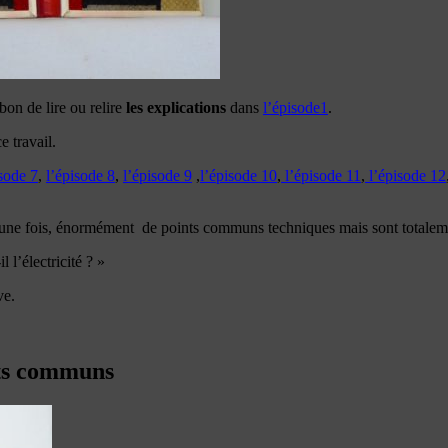
on de lire ou relire
les explications
dans
l’épisode1
.
e travail.
isode 7
,
l’épisode 8
,
l’épisode 9
,
l’épisode 10
,
l’épisode 11
,
l’épisode 12
ur une fois, énormément de points communs techniques mais sont totaleme
 l’électricité ? »
ve.
nts communs