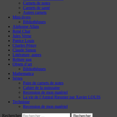
Carnets de notes
Carnets de santé
Autres carnets
Mini-livres
Bibliothèques
Alphonse Allais
René Char
Jules Verne
Patrice Louis
Charles Péguy
Claude Simon
Littérature, autres
Reliure gag
Objets d’art
Bibliothèques
Mathematica
Séries
Paire de carnets de notes
Cahier de la quinzaine
Recension de mon matériel
La vie de l’Amiral Rieunier par Xavier LOUIS
Technique
Recension de mon matériel
Rechercher