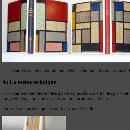
Ces 2 carnets ont en commun une même technique, des mêmes matéria
A) La même technique
Ces 2 carnets sont des bradels à plats rapportés. En effet, les plats ont
rouge et bleu, alors que les plats ont un encadrement blanc.
Du reste on constate que le cuir blanc a mal vieilli :