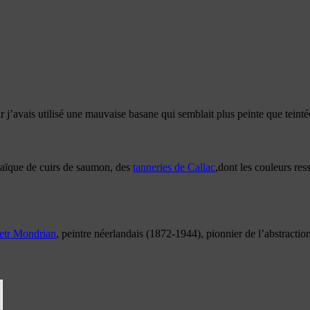
ar j’avais utilisé une mauvaise basane qui semblait plus peinte que teint
osaïque de cuirs de saumon, des
tanneries de Callac
,dont les couleurs res
etr Mondrian
, peintre néerlandais (1872-1944), pionnier de l’abstraction