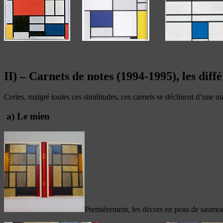
II) – Carnets de notes (1994-1995), les diff
Certes, malgré toutes ces similitudes, ces carnets se déclinent d’une ma
a) Le mien
Premièrement, les décors en peau de saumon,