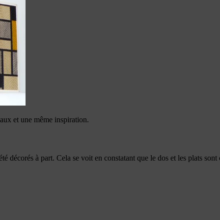
ux et une même inspiration.
 été décorés à part. Cela se voit en constatant que le dos et les plats son