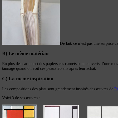
De fait, ce n’est pas une surprise c
B) Le même matériau
En plus des cartons et des papiers ces carnets sont couverts d’une m
tannage quand on voit ces peaux 26 ans après leur achat.
C) La même inspiration
Les compositions des plats sont grandement inspirés des œuvres de
Pi
Voici 3 de ses œuvres :