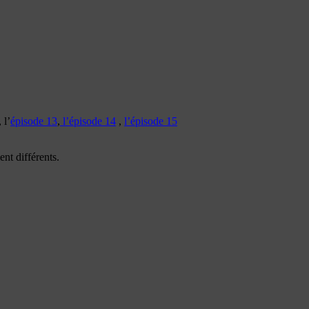
, l’
épisode 13
,
l’épisode 14
,
l’épisode 15
nt différents.