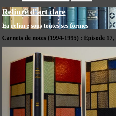
Reliure d'art dare
La reliure sous toutes ses formes
Carnets de notes (1994-1995) : Épisode 17,