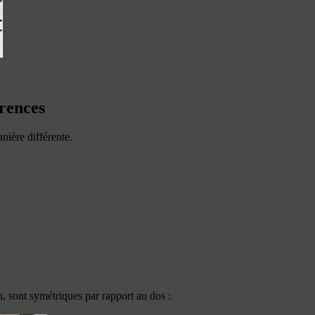
érences
nière différente.
 sont symétriques par rapport au dos :