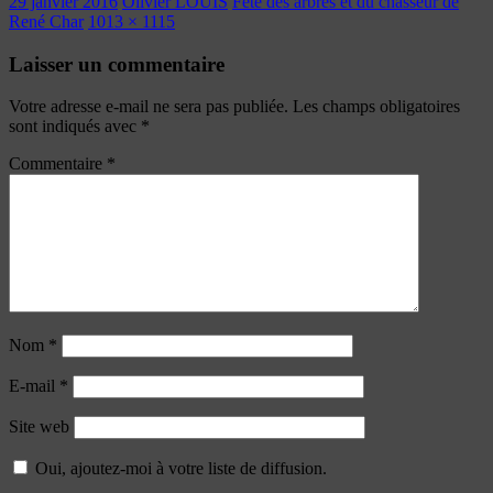
29 janvier 2016
Olivier LOUIS
Fête des arbres et du chasseur de
René Char
1013 × 1115
Laisser un commentaire
Votre adresse e-mail ne sera pas publiée.
Les champs obligatoires
sont indiqués avec
*
Commentaire
*
Nom
*
E-mail
*
Site web
Oui, ajoutez-moi à votre liste de diffusion.