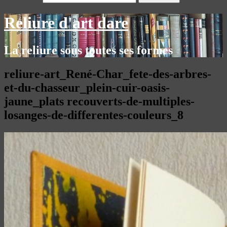
Reliure d'art dare
La reliure sous toutes ses formes
reliure-art_René-Char_fete-des-arbres-
et-du-chasseur_plein-cuir-oasis-
jaune_plats recouverts-de-multiples-
losanges-de-differentes-couleurs_8