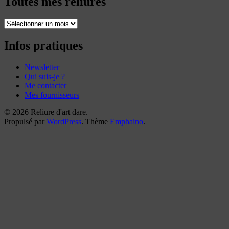
Toutes mes reliures
Toutes
mes
reliures
Infos pratiques
Newsletter
Qui suis-je ?
Me contacter
Mes fournisseurs
© 2026 Reliure d'art dare.
Propulsé par
WordPress
. Thème
Emphaino
.