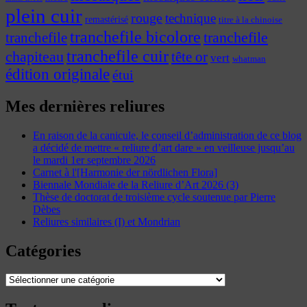
plein cuir
rouge
technique
remastérisé
titre à la chinoise
tranchefile bicolore
tranchefile
tranchefile
tranchefile cuir
chapiteau
tête or
vert
whatman
édition originale
étui
Mes dernières reliures
En raison de la canicule, le conseil d’administration de ce blog
a décidé de mettre « reliure d’art dare » en veilleuse jusqu’au
le mardi 1er septembre 2026
Carnet à l'[Harmonie der nördlichen Flora]
Biennale Mondiale de la Reliure d’Art 2026 (3)
Thèse de doctorat de troisième cycle soutenue par Pierre
Dèbes
Reliures similaires (I) et Mondrian
Catégories
Catégories