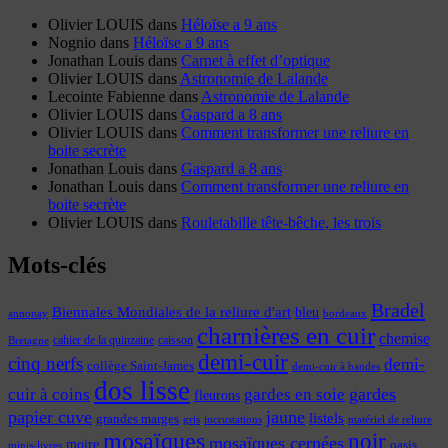
Olivier LOUIS
dans
Héloïse a 9 ans
Nognio
dans
Héloïse a 9 ans
Jonathan Louis
dans
Carnet à effet d’optique
Olivier LOUIS
dans
Astronomie de Lalande
Lecointe Fabienne
dans
Astronomie de Lalande
Olivier LOUIS
dans
Gaspard a 8 ans
Olivier LOUIS
dans
Comment transformer une reliure en
boite secrète
Jonathan Louis
dans
Gaspard a 8 ans
Jonathan Louis
dans
Comment transformer une reliure en
boite secrète
Olivier LOUIS
dans
Rouletabille tête-bêche, les trois
Mots-clés
Bradel
Biennales Mondiales de la reliure d'art
bleu
annonay
bordeaux
charnières en cuir
chemise
cahier de la quinzaine
caisson
Bretagne
demi-cuir
cinq nerfs
demi-
collège Saint-James
demi-cuir à bandes
dos lisse
cuir à coins
gardes
gardes en soie
fleurons
papier cuve
jaune
listels
grandes marges
incrustations
gris
matériel de reliure
mosaïques
noir
mosaïques cernées
moire
oasis
minis-livres