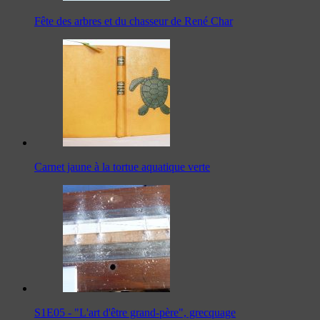
Fête des arbres et du chasseur de René Char
Carnet jaune à la tortue aquatique verte
S1E05 - "L'art d'être grand-père", grecquage