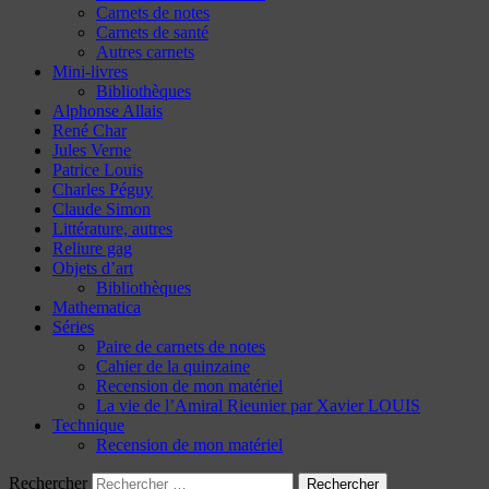
Carnets de notes
Carnets de santé
Autres carnets
Mini-livres
Bibliothèques
Alphonse Allais
René Char
Jules Verne
Patrice Louis
Charles Péguy
Claude Simon
Littérature, autres
Reliure gag
Objets d’art
Bibliothèques
Mathematica
Séries
Paire de carnets de notes
Cahier de la quinzaine
Recension de mon matériel
La vie de l’Amiral Rieunier par Xavier LOUIS
Technique
Recension de mon matériel
Rechercher