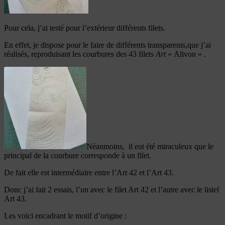
Pour cela, j’ai testé pour l’extérieur différents filets.
En effet, je dispose pour le faire de différents transparents,que j’ai
réalisés, reproduisant les courbures des 43 filets
Art
« Alivon » .
Néanmoins, il eut été miraculeux que le
principal de la courbure corresponde à un filet.
De fait elle est intermédiaire entre l’Art 42 et l’Art 43.
Donc j’ai fait 2 essais, l’un avec le filet Art 42 et l’autre avec le listel
Art 43.
Les voici encadrant le motif d’origine :