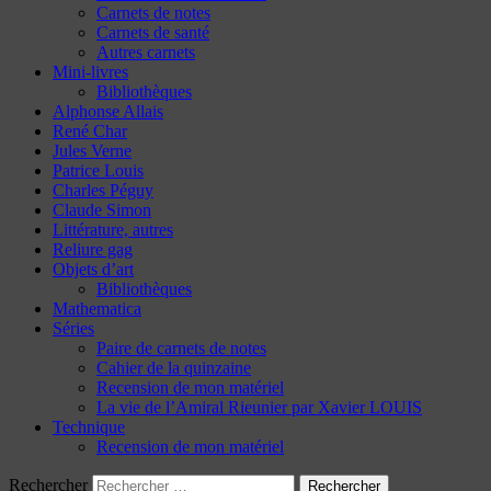
Carnets de notes
Carnets de santé
Autres carnets
Mini-livres
Bibliothèques
Alphonse Allais
René Char
Jules Verne
Patrice Louis
Charles Péguy
Claude Simon
Littérature, autres
Reliure gag
Objets d’art
Bibliothèques
Mathematica
Séries
Paire de carnets de notes
Cahier de la quinzaine
Recension de mon matériel
La vie de l’Amiral Rieunier par Xavier LOUIS
Technique
Recension de mon matériel
Rechercher