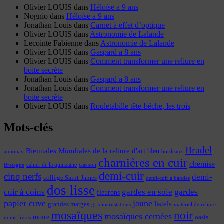
Olivier LOUIS
dans
Héloïse a 9 ans
Nognio
dans
Héloïse a 9 ans
Jonathan Louis
dans
Carnet à effet d’optique
Olivier LOUIS
dans
Astronomie de Lalande
Lecointe Fabienne
dans
Astronomie de Lalande
Olivier LOUIS
dans
Gaspard a 8 ans
Olivier LOUIS
dans
Comment transformer une reliure en
boite secrète
Jonathan Louis
dans
Gaspard a 8 ans
Jonathan Louis
dans
Comment transformer une reliure en
boite secrète
Olivier LOUIS
dans
Rouletabille tête-bêche, les trois
Mots-clés
Bradel
Biennales Mondiales de la reliure d'art
bleu
annonay
bordeaux
charnières en cuir
chemise
cahier de la quinzaine
caisson
Bretagne
demi-cuir
cinq nerfs
demi-
collège Saint-James
demi-cuir à bandes
dos lisse
cuir à coins
gardes
gardes en soie
fleurons
papier cuve
jaune
listels
grandes marges
incrustations
gris
matériel de reliure
mosaïques
noir
mosaïques cernées
moire
oasis
minis-livres