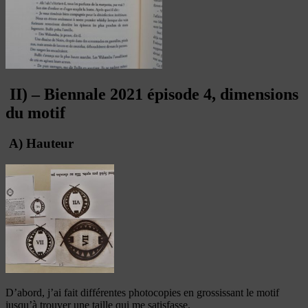
II) – Biennale 2021 épisode 4, dimensions
du motif
A) Hauteur
D’abord, j’ai fait différentes photocopies en grossissant le motif
jusqu’à trouver une taille qui me satisfasse.