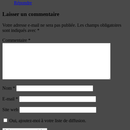
Répondre
Laisser un commentaire
Votre adresse e-mail ne sera pas publiée.
Les champs obligatoires
sont indiqués avec
*
Commentaire
*
Nom
*
E-mail
*
Site web
Oui, ajoutez-moi à votre liste de diffusion.