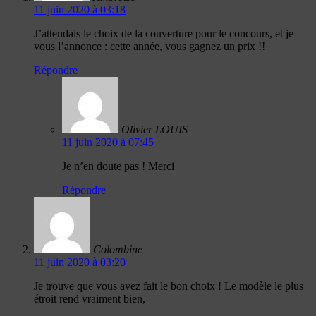
11 juin 2020 à 03:18
J’attendais le choix de la couverture pour le concours, et je
vous l’annonce : cette année, vous gagnez un prix !!
Répondre
Olivier LOUIS
11 juin 2020 à 07:45
Je n’en doute pas ! Merci
Répondre
Colombine
11 juin 2020 à 03:20
Je trouve que vous avez fait le bon choix ! Le modèle le plus
étroit rend vraiment bien,