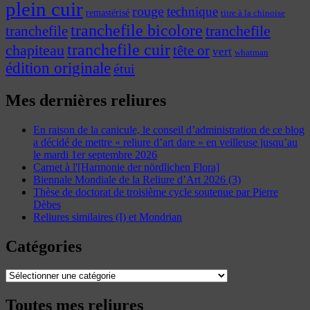
plein cuir
rouge
technique
remastérisé
titre à la chinoise
tranchefile bicolore
tranchefile
tranchefile
tranchefile cuir
chapiteau
tête or
vert
whatman
édition originale
étui
Mes dernières reliures
En raison de la canicule, le conseil d’administration de ce blog
a décidé de mettre « reliure d’art dare » en veilleuse jusqu’au
le mardi 1er septembre 2026
Carnet à l'[Harmonie der nördlichen Flora]
Biennale Mondiale de la Reliure d’Art 2026 (3)
Thèse de doctorat de troisième cycle soutenue par Pierre
Dèbes
Reliures similaires (I) et Mondrian
Catégories
Catégories
Toutes mes reliures