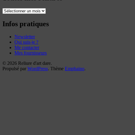
Toutes
mes
reliures
Infos pratiques
Newsletter
Qui suis-je ?
Me contacter
Mes fournisseurs
© 2026 Reliure d'art dare.
Propulsé par
WordPress
. Thème
Emphaino
.