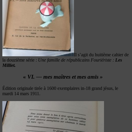
Il s’agit du huitième cahier de
la douzième série :
Une famille de républicains Fouriériste :
Les
Milliet.
«
VI. — mes maîtres et mes amis »
Édition originale tirée à 1600 exemplaires in-18 grand jésus, le
mardi 14 mars 1911.