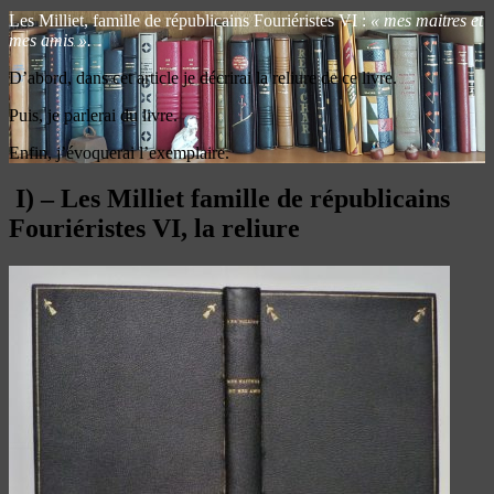
Les Milliet, famille de républicains Fouriéristes VI :
« mes maitres et
mes amis ».
D’abord, dans cet article je décrirai la reliure de ce livre.
Puis, je parlerai du livre.
Enfin, j’évoquerai l’exemplaire.
I) – Les Milliet famille de républicains
Fouriéristes VI, la reliure