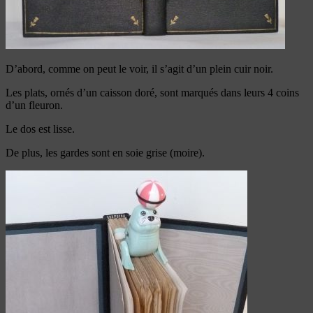
D’abord, comme on peut le voir, il s’agit d’un plein cuir noir.
Les plats, ornés d’un caisson doré, sont marqués dans leurs 4 coins
d’un fleuron.
Le dos est lisse.
De plus, les gardes sont en soie grise (moire).