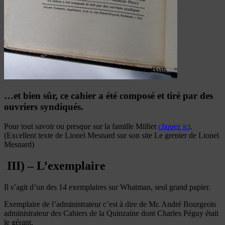
…et bien sûr, ce cahier a été composé et tiré par des
ouvriers syndiqués.
Pour tout savoir ou presque sur la famille Milliet
cliquez ici
.
(Excellent texte de Lionel Mesnard sur son site Le grenier de Lionel
Mesnard)
III) – L’exemplaire
Il s’agit d’un des 14 exemplaires sur Whatman, seul grand papier.
Exemplaire de l’administrateur c’est à dire de Mr. André Bourgeois
administrateur des Cahiers de la Quinzaine dont Charles Péguy était
le gérant.