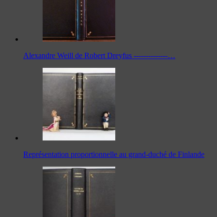
Alexandre Weill de Robert Dreyfus --------------…
Représentation proportionnelle au grand-duché de Finlande