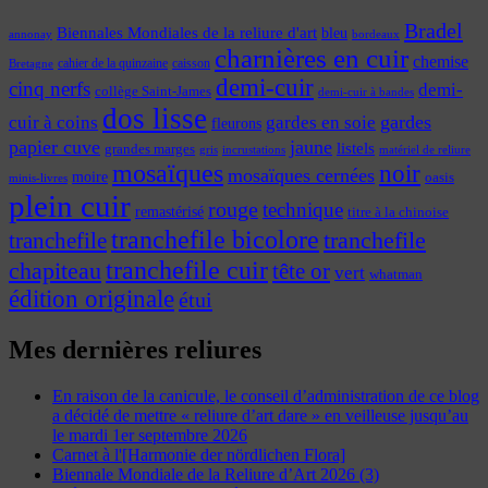
Bradel
Biennales Mondiales de la reliure d'art
bleu
annonay
bordeaux
charnières en cuir
chemise
cahier de la quinzaine
caisson
Bretagne
demi-cuir
cinq nerfs
demi-
collège Saint-James
demi-cuir à bandes
dos lisse
cuir à coins
gardes
gardes en soie
fleurons
papier cuve
jaune
listels
grandes marges
incrustations
gris
matériel de reliure
mosaïques
noir
mosaïques cernées
moire
oasis
minis-livres
plein cuir
rouge
technique
remastérisé
titre à la chinoise
tranchefile bicolore
tranchefile
tranchefile
tranchefile cuir
chapiteau
tête or
vert
whatman
édition originale
étui
Mes dernières reliures
En raison de la canicule, le conseil d’administration de ce blog
a décidé de mettre « reliure d’art dare » en veilleuse jusqu’au
le mardi 1er septembre 2026
Carnet à l'[Harmonie der nördlichen Flora]
Biennale Mondiale de la Reliure d’Art 2026 (3)