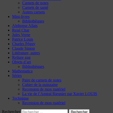
Carnets de notes
Carnets de santé
Autres carnets
Mini-livres
Bibliothèques
Alphonse Allais
René Char
Jules Verne
Patrice Louis
Charles Péguy
Claude Simon
Littérature, autres
Reliure gag
Objets d’art
Bibliothèques
Mathematica
Séries
Paire de carnets de notes
Cahier de la quinzaine
Recension de mon matériel
La vie de l’Amiral Rieunier par Xavier LOUIS
Technique
Recension de mon matériel
Rechercher