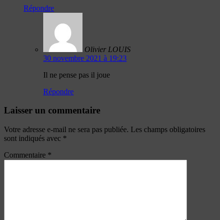
Répondre
Olivier LOUIS
30 novembre 2021 à 19:23
Il ne pense pas il joue
Répondre
Laisser un commentaire
Votre adresse e-mail ne sera pas publiée.
Les champs obligatoires
sont indiqués avec
*
Commentaire
*