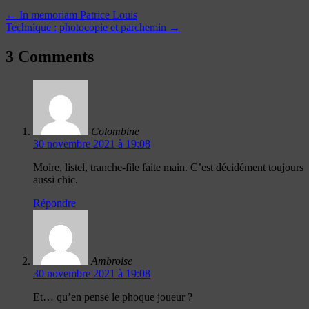
←
In memoriam Patrice Louis
Technique : photocopie et parchemin
→
3 Comments
Colombine
30 novembre 2021 à 19:08
Moire, listel, tranche-file faite main. C’est décidément toujours
aussi chic.
Répondre
Ambroise
30 novembre 2021 à 19:08
Et… qu’en pense le phoque joueur ?