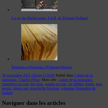
La vie de Michel-ange, I et II, de Romain Rolland
Polonais et Prussiens d'Edmond Bernus
30 novembre 2021
Olivier LOUIS
Publié dans
Cahier de la
quinzaine
,
Charles Péguy
Mots clés :
cahier de la quinzaine
,
charnières en cuir
,
dos lisse
,
gardes en soie
,
les Milliet
,
listels
,
noir
,
peguy
,
pleun cuir
,
tranchefile bicolore
,
whatman
Permalien de
l'article
Naviguer dans les articles