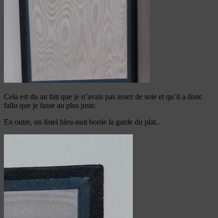
Cela est du au fait que je n’avais pas assez de soie et qu’il a donc
fallu que je fasse au plus juste.
En outre, un listel bleu-nuit borde la garde du plat..