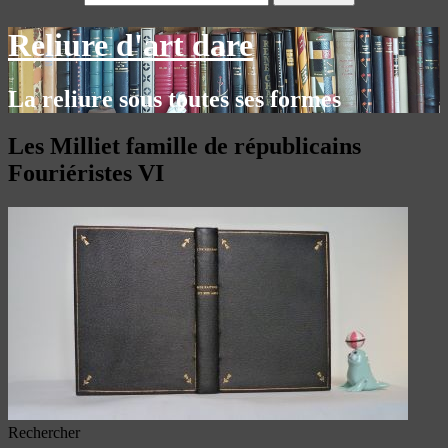
Reliure d'art dare
La reliure sous toutes ses formes
Les Milliet famille de républicains
Fouriéristes VI
Rechercher