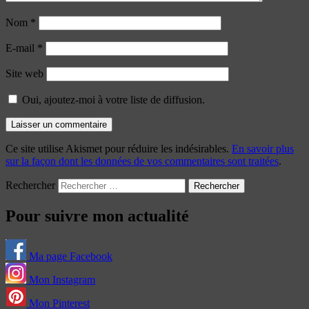
Nom
*
E-mail
*
Site web
Oui, ajoutez-moi à votre liste de diffusion.
Ce site utilise Akismet pour réduire les indésirables.
En savoir plus
sur la façon dont les données de vos commentaires sont traitées
.
Rechercher
Pour suivre mon actualité
Ma page Facebook
Mon Instagram
Mon Pinterest