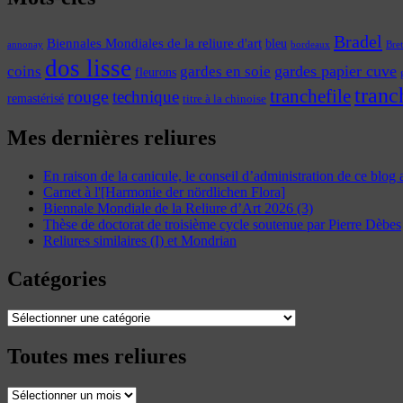
Bradel
Biennales Mondiales de la reliure d'art
bleu
annonay
Bre
bordeaux
dos lisse
coins
gardes papier cuve
gardes en soie
fleurons
tranc
tranchefile
rouge
technique
remastérisé
titre à la chinoise
Mes dernières reliures
En raison de la canicule, le conseil d’administration de ce blog
Carnet à l'[Harmonie der nördlichen Flora]
Biennale Mondiale de la Reliure d’Art 2026 (3)
Thèse de doctorat de troisième cycle soutenue par Pierre Dèbes
Reliures similaires (I) et Mondrian
Catégories
Catégories
Toutes mes reliures
Toutes