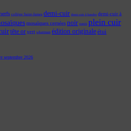
demi-cuir
nerfs
demi-cuir à
collège Saint-James
demi-cuir à bandes
plein cuir
osaïques
noir
mosaïques cernées
oasis
cuir
édition originale
tête or
étui
vert
whatman
 1er septembre 2026