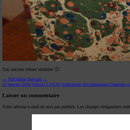
Zut, aucune reliure similaire 🙁
← Précédent
Suivant →
25 janvier 2016
Olivier LOUIS
Anthologie des humoristes français c
Laisser un commentaire
Votre adresse e-mail ne sera pas publiée.
Les champs obligatoires son