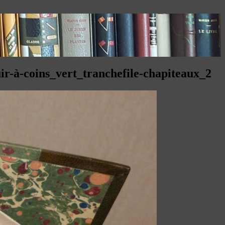
ir-à-coins_vert_tranchefile-chapiteaux_2