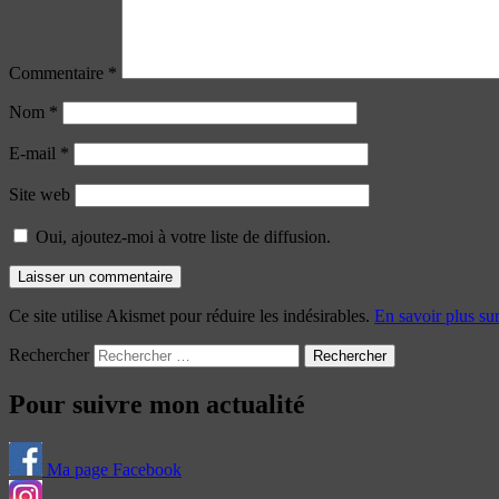
Commentaire
*
Nom
*
E-mail
*
Site web
Oui, ajoutez-moi à votre liste de diffusion.
Ce site utilise Akismet pour réduire les indésirables.
En savoir plus su
Rechercher
Pour suivre mon actualité
Ma page Facebook