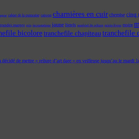
charnières en cuir
cinq 
chemise
cahier de la quinzaine
caisson
tagne
m
jaune
listels
moire
grandes marges
incrustations
gris
matériel de reliure
minis-livres
hefile bicolore
tranchefile 
tranchefile chapiteau
 a décidé de mettre « reliure d’art dare » en veilleuse jusqu’au le mardi