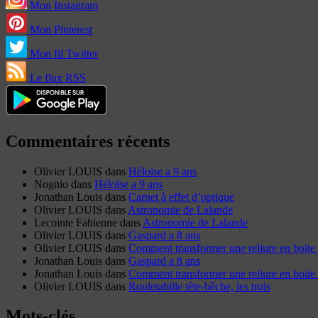
Mon Instagram
Mon Pinterest
Mon fil Twitter
Le flux RSS
Commentaires récents
Olivier LOUIS
dans
Héloïse a 9 ans
Nognio
dans
Héloïse a 9 ans
Jonathan Louis
dans
Carnet à effet d’optique
Olivier LOUIS
dans
Astronomie de Lalande
Lecointe Fabienne
dans
Astronomie de Lalande
Olivier LOUIS
dans
Gaspard a 8 ans
Olivier LOUIS
dans
Comment transformer une reliure en boite 
Jonathan Louis
dans
Gaspard a 8 ans
Jonathan Louis
dans
Comment transformer une reliure en boite 
Olivier LOUIS
dans
Rouletabille tête-bêche, les trois
Mots-clés