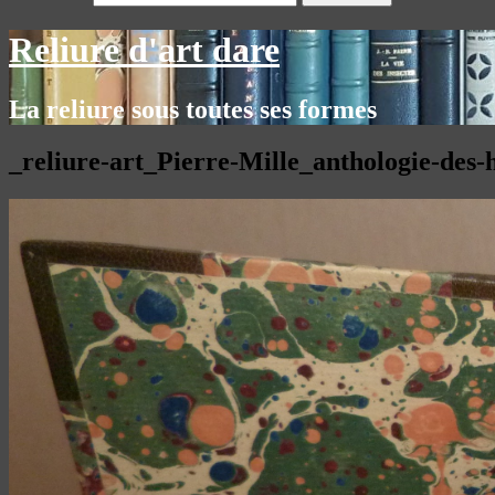
Reliure d'art dare
La reliure sous toutes ses formes
_reliure-art_Pierre-Mille_anthologie-des-