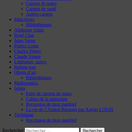
Carnets de notes
Carnets de santé
Autres carnets
Mini-livres
Bibliothèques
Alphonse Allais
René Char
Jules Verne
Patrice Louis
Charles Péguy
Claude Simon
Littérature, autres
Reliure gag
Objets d’art
Bibliothèques
Mathematica
Séries
Paire de carnets de notes
Cahier de la quinzaine
Recension de mon matériel
La vie de l’Amiral Rieunier par Xavier LOUIS
Technique
Recension de mon matériel
Rechercher