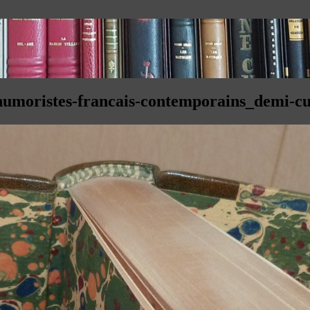
humoristes-francais-contemporains_demi-cu