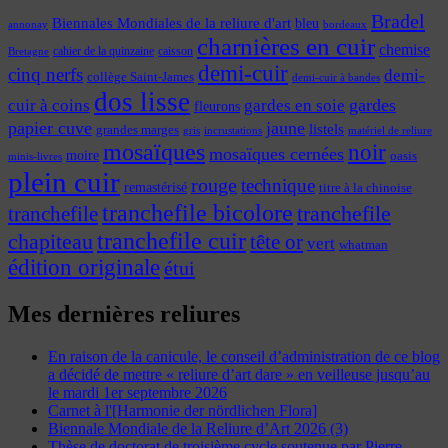
Bradel
Biennales Mondiales de la reliure d'art
bleu
annonay
bordeaux
charnières en cuir
chemise
cahier de la quinzaine
caisson
Bretagne
demi-cuir
cinq nerfs
demi-
collège Saint-James
demi-cuir à bandes
dos lisse
cuir à coins
gardes
gardes en soie
fleurons
papier cuve
jaune
listels
grandes marges
incrustations
gris
matériel de reliure
mosaïques
noir
mosaïques cernées
moire
oasis
minis-livres
plein cuir
rouge
technique
remastérisé
titre à la chinoise
tranchefile bicolore
tranchefile
tranchefile
tranchefile cuir
chapiteau
tête or
vert
whatman
édition originale
étui
Mes dernières reliures
En raison de la canicule, le conseil d’administration de ce blog
a décidé de mettre « reliure d’art dare » en veilleuse jusqu’au
le mardi 1er septembre 2026
Carnet à l'[Harmonie der nördlichen Flora]
Biennale Mondiale de la Reliure d’Art 2026 (3)
Thèse de doctorat de troisième cycle soutenue par Pierre