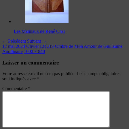
Les Matinaux de René Char
← Précédent
Suivant →
17 mai 2024
Olivier LOUIS
Ombre de Mon Amour de Guillaume
Apollinaire
1000 × 840
Laisser un commentaire
Votre adresse e-mail ne sera pas publiée.
Les champs obligatoires
sont indiqués avec
*
Commentaire
*