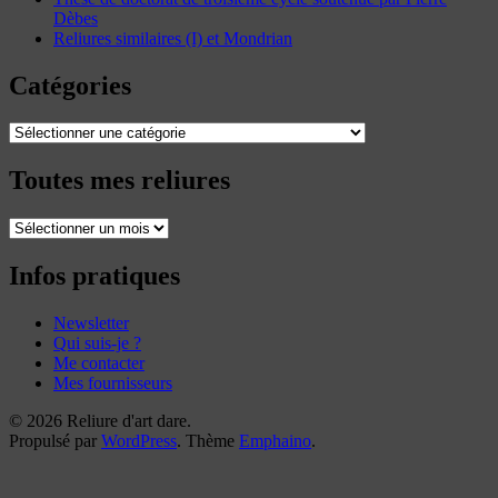
Dèbes
Reliures similaires (I) et Mondrian
Catégories
Catégories
Toutes mes reliures
Toutes
mes
reliures
Infos pratiques
Newsletter
Qui suis-je ?
Me contacter
Mes fournisseurs
© 2026 Reliure d'art dare.
Propulsé par
WordPress
. Thème
Emphaino
.