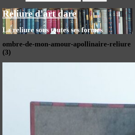
Reliure d'art dare
La reliure sous toutes ses formes
ombre-de-mon-amour-apollinaire-reliure
(3)