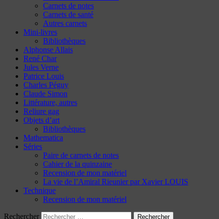
Carnets de notes
Carnets de santé
Autres carnets
Mini-livres
Bibliothèques
Alphonse Allais
René Char
Jules Verne
Patrice Louis
Charles Péguy
Claude Simon
Littérature, autres
Reliure gag
Objets d’art
Bibliothèques
Mathematica
Séries
Paire de carnets de notes
Cahier de la quinzaine
Recension de mon matériel
La vie de l’Amiral Rieunier par Xavier LOUIS
Technique
Recension de mon matériel
Rechercher