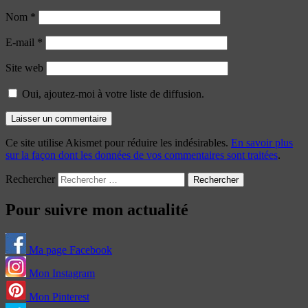
Nom
*
E-mail
*
Site web
Oui, ajoutez-moi à votre liste de diffusion.
Ce site utilise Akismet pour réduire les indésirables.
En savoir plus
sur la façon dont les données de vos commentaires sont traitées
.
Rechercher
Pour suivre mon actualité
Ma page Facebook
Mon Instagram
Mon Pinterest