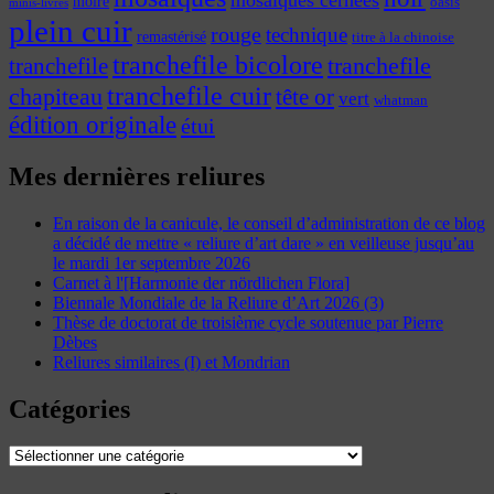
moire
oasis
minis-livres
plein cuir
rouge
technique
remastérisé
titre à la chinoise
tranchefile bicolore
tranchefile
tranchefile
tranchefile cuir
chapiteau
tête or
vert
whatman
édition originale
étui
Mes dernières reliures
En raison de la canicule, le conseil d’administration de ce blog
a décidé de mettre « reliure d’art dare » en veilleuse jusqu’au
le mardi 1er septembre 2026
Carnet à l'[Harmonie der nördlichen Flora]
Biennale Mondiale de la Reliure d’Art 2026 (3)
Thèse de doctorat de troisième cycle soutenue par Pierre
Dèbes
Reliures similaires (I) et Mondrian
Catégories
Catégories