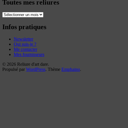
Toutes mes reliures
Toutes
mes
reliures
Infos pratiques
Newsletter
Qui suis-je ?
Me contacter
Mes fournisseurs
© 2026 Reliure d'art dare.
Propulsé par
WordPress
. Thème
Emphaino
.