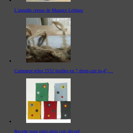
L'aiguille creuse de Maurice Leblanc
Comment relier 2552 feuilles en 7 demi-cuir in-4°,…
Recette pour mini plein cuir décoré