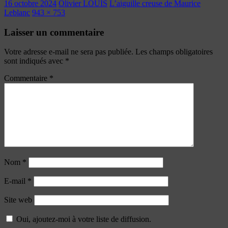
16 octobre 2024
Olivier LOUIS
L’aiguille creuse de Maurice
Leblanc
943 × 753
Laisser un commentaire
Votre adresse e-mail ne sera pas publiée.
Les champs obligatoires
sont indiqués avec
*
Commentaire
*
Nom
*
E-mail
*
Site web
Oui, ajoutez-moi à votre liste de diffusion.