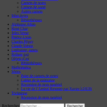
Carnets de notes
Carnets de santé
Autres carnets
Mini-livres
Bibliothèques
Alphonse Allais
René Char
Jules Verne
Patrice Louis
Charles Péguy
Claude Simon
Littérature, autres
Reliure gag
Objets d’art
Bibliothèques
Mathematica
Séries
Paire de carnets de notes
Cahier de la quinzaine
Recension de mon matériel
La vie de l’Amiral Rieunier par Xavier LOUIS
Technique
Recension de mon matériel
Rechercher