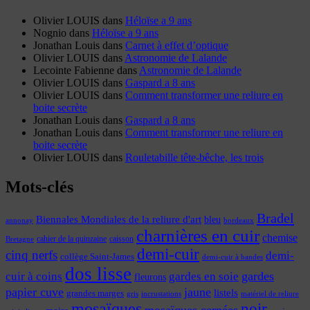
Olivier LOUIS
dans
Héloïse a 9 ans
Nognio
dans
Héloïse a 9 ans
Jonathan Louis
dans
Carnet à effet d’optique
Olivier LOUIS
dans
Astronomie de Lalande
Lecointe Fabienne
dans
Astronomie de Lalande
Olivier LOUIS
dans
Gaspard a 8 ans
Olivier LOUIS
dans
Comment transformer une reliure en
boite secrète
Jonathan Louis
dans
Gaspard a 8 ans
Jonathan Louis
dans
Comment transformer une reliure en
boite secrète
Olivier LOUIS
dans
Rouletabille tête-bêche, les trois
Mots-clés
Bradel
Biennales Mondiales de la reliure d'art
bleu
annonay
bordeaux
charnières en cuir
chemise
cahier de la quinzaine
caisson
Bretagne
demi-cuir
cinq nerfs
demi-
collège Saint-James
demi-cuir à bandes
dos lisse
cuir à coins
gardes
gardes en soie
fleurons
papier cuve
jaune
listels
grandes marges
incrustations
gris
matériel de reliure
mosaïques
noir
mosaïques cernées