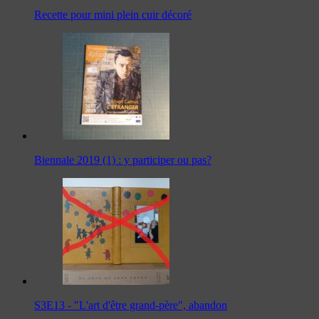
Recette pour mini plein cuir décoré
Biennale 2019 (1) : y participer ou pas?
S3E13 - "L'art d'être grand-père", abandon