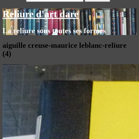
Reliure d'art dare
La reliure sous toutes ses formes
aiguille creuse-maurice leblanc-reliure
(4)