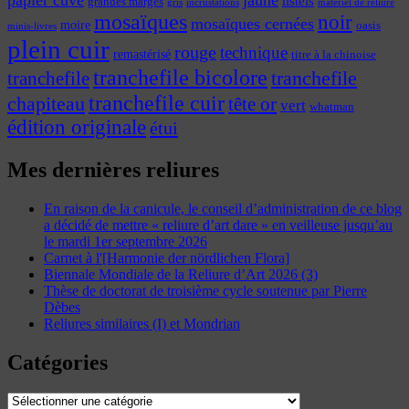
listels
grandes marges
incrustations
gris
matériel de reliure
mosaïques
noir
mosaïques cernées
moire
oasis
minis-livres
plein cuir
rouge
technique
remastérisé
titre à la chinoise
tranchefile bicolore
tranchefile
tranchefile
tranchefile cuir
chapiteau
tête or
vert
whatman
édition originale
étui
Mes dernières reliures
En raison de la canicule, le conseil d’administration de ce blog
a décidé de mettre « reliure d’art dare » en veilleuse jusqu’au
le mardi 1er septembre 2026
Carnet à l'[Harmonie der nördlichen Flora]
Biennale Mondiale de la Reliure d’Art 2026 (3)
Thèse de doctorat de troisième cycle soutenue par Pierre
Dèbes
Reliures similaires (I) et Mondrian
Catégories
Catégories