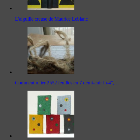
L'aiguille creuse de Maurice Leblanc
Comment relier 2552 feuilles en 7 demi-cuir in-4°,…