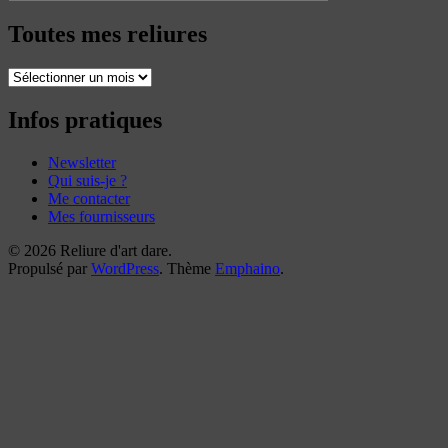
Toutes mes reliures
Toutes
mes
reliures
Infos pratiques
Newsletter
Qui suis-je ?
Me contacter
Mes fournisseurs
© 2026 Reliure d'art dare.
Propulsé par
WordPress
. Thème
Emphaino
.