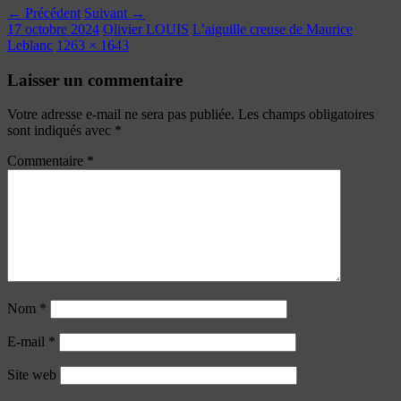
← Précédent
Suivant →
17 octobre 2024
Olivier LOUIS
L’aiguille creuse de Maurice
Leblanc
1263 × 1643
Laisser un commentaire
Votre adresse e-mail ne sera pas publiée.
Les champs obligatoires
sont indiqués avec
*
Commentaire
*
Nom
*
E-mail
*
Site web