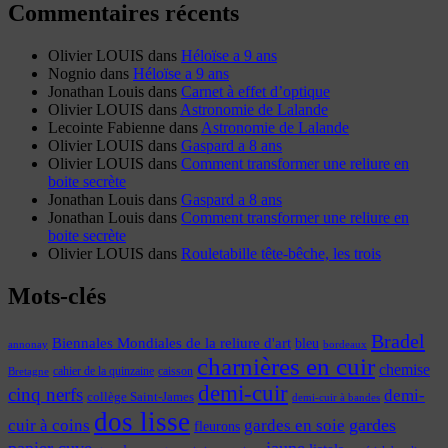
Commentaires récents
Olivier LOUIS
dans
Héloïse a 9 ans
Nognio
dans
Héloïse a 9 ans
Jonathan Louis
dans
Carnet à effet d’optique
Olivier LOUIS
dans
Astronomie de Lalande
Lecointe Fabienne
dans
Astronomie de Lalande
Olivier LOUIS
dans
Gaspard a 8 ans
Olivier LOUIS
dans
Comment transformer une reliure en
boite secrète
Jonathan Louis
dans
Gaspard a 8 ans
Jonathan Louis
dans
Comment transformer une reliure en
boite secrète
Olivier LOUIS
dans
Rouletabille tête-bêche, les trois
Mots-clés
Bradel
Biennales Mondiales de la reliure d'art
bleu
annonay
bordeaux
charnières en cuir
chemise
cahier de la quinzaine
caisson
Bretagne
demi-cuir
cinq nerfs
demi-
collège Saint-James
demi-cuir à bandes
dos lisse
cuir à coins
gardes
gardes en soie
fleurons
papier cuve
jaune