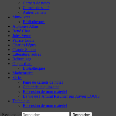
Carnets de notes
Carnets de santé
Autres carnets
Mini-livres
Bibliothèques
Alphonse Allais
René Char
Jules Verne
Patrice Louis
Charles Péguy
Claude Simon
Littérature, autres
Reliure gag
Objets d’art
Bibliothèques
Mathematica
Séries
Paire de carnets de notes
Cahier de la quinzaine
Recension de mon matériel
La vie de l’Amiral Rieunier par Xavier LOUIS
Technique
Recension de mon matériel
Rechercher