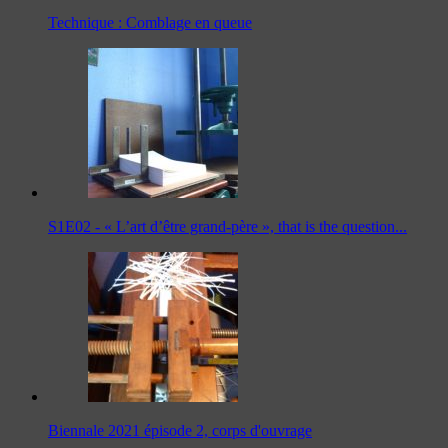
Technique : Comblage en queue
S1E02 - « L’art d’être grand-père », that is the question...
Biennale 2021 épisode 2, corps d'ouvrage