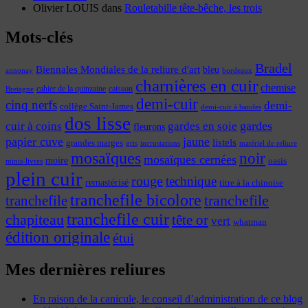
Olivier LOUIS
dans
Rouletabille tête-bêche, les trois
Mots-clés
Bradel
Biennales Mondiales de la reliure d'art
bleu
annonay
bordeaux
charnières en cuir
chemise
cahier de la quinzaine
caisson
Bretagne
demi-cuir
cinq nerfs
demi-
collège Saint-James
demi-cuir à bandes
dos lisse
cuir à coins
gardes
gardes en soie
fleurons
papier cuve
jaune
listels
grandes marges
incrustations
gris
matériel de reliure
mosaïques
noir
mosaïques cernées
moire
oasis
minis-livres
plein cuir
rouge
technique
remastérisé
titre à la chinoise
tranchefile bicolore
tranchefile
tranchefile
tranchefile cuir
chapiteau
tête or
vert
whatman
édition originale
étui
Mes dernières reliures
En raison de la canicule, le conseil d’administration de ce blog