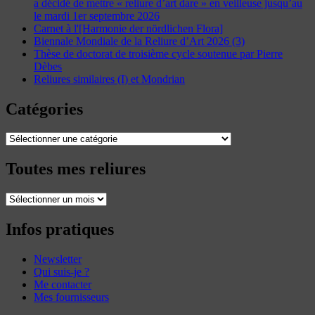
a décidé de mettre « reliure d’art dare » en veilleuse jusqu’au
le mardi 1er septembre 2026
Carnet à l'[Harmonie der nördlichen Flora]
Biennale Mondiale de la Reliure d’Art 2026 (3)
Thèse de doctorat de troisième cycle soutenue par Pierre
Dèbes
Reliures similaires (I) et Mondrian
Catégories
Catégories
Toutes mes reliures
Toutes
mes
reliures
Infos pratiques
Newsletter
Qui suis-je ?
Me contacter
Mes fournisseurs