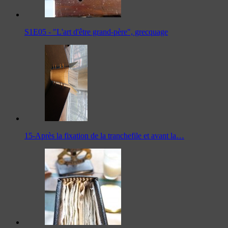
S1E05 - "L'art d'être grand-père", grecquage
15-Après la fixation de la tranchefile et avant la…