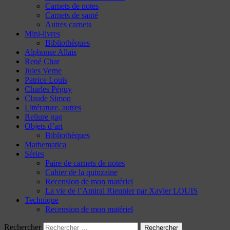
Carnets de notes
Carnets de santé
Autres carnets
Mini-livres
Bibliothèques
Alphonse Allais
René Char
Jules Verne
Patrice Louis
Charles Péguy
Claude Simon
Littérature, autres
Reliure gag
Objets d’art
Bibliothèques
Mathematica
Séries
Paire de carnets de notes
Cahier de la quinzaine
Recension de mon matériel
La vie de l’Amiral Rieunier par Xavier LOUIS
Technique
Recension de mon matériel
Rechercher