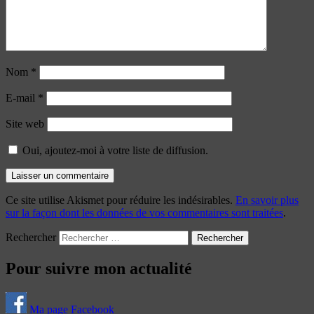
Nom
*
E-mail
*
Site web
Oui, ajoutez-moi à votre liste de diffusion.
Ce site utilise Akismet pour réduire les indésirables.
En savoir plus
sur la façon dont les données de vos commentaires sont traitées
.
Rechercher
Pour suivre mon actualité
Ma page Facebook