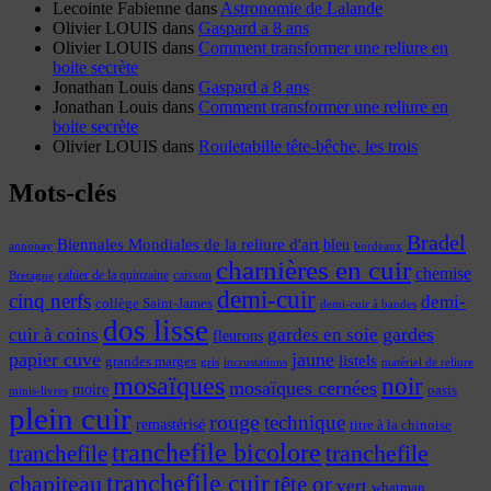
Lecointe Fabienne
dans
Astronomie de Lalande
Olivier LOUIS
dans
Gaspard a 8 ans
Olivier LOUIS
dans
Comment transformer une reliure en
boite secrète
Jonathan Louis
dans
Gaspard a 8 ans
Jonathan Louis
dans
Comment transformer une reliure en
boite secrète
Olivier LOUIS
dans
Rouletabille tête-bêche, les trois
Mots-clés
Bradel
Biennales Mondiales de la reliure d'art
bleu
annonay
bordeaux
charnières en cuir
chemise
cahier de la quinzaine
caisson
Bretagne
demi-cuir
cinq nerfs
demi-
collège Saint-James
demi-cuir à bandes
dos lisse
cuir à coins
gardes
gardes en soie
fleurons
papier cuve
jaune
listels
grandes marges
incrustations
gris
matériel de reliure
mosaïques
noir
mosaïques cernées
moire
oasis
minis-livres
plein cuir
rouge
technique
remastérisé
titre à la chinoise
tranchefile bicolore
tranchefile
tranchefile
tranchefile cuir
chapiteau
tête or
vert
whatman