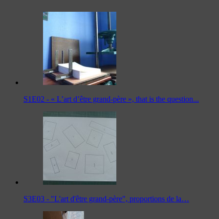
S1E02 - « L’art d’être grand-père », that is the question...
S3E03 - "L'art d'être grand-père", proportions de la…