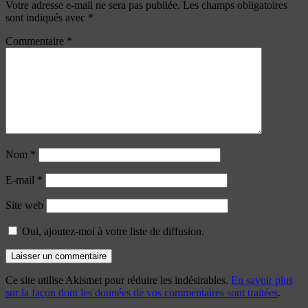
Votre adresse e-mail ne sera pas publiée.
Les champs obligatoires
sont indiqués avec
*
Commentaire
*
Nom
*
E-mail
*
Site web
Oui, ajoutez-moi à votre liste de diffusion.
Ce site utilise Akismet pour réduire les indésirables.
En savoir plus
sur la façon dont les données de vos commentaires sont traitées
.