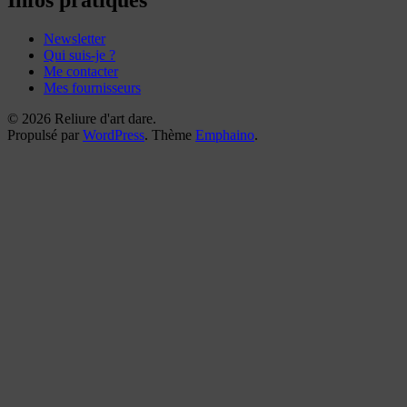
Infos pratiques
Newsletter
Qui suis-je ?
Me contacter
Mes fournisseurs
© 2026 Reliure d'art dare.
Propulsé par
WordPress
. Thème
Emphaino
.