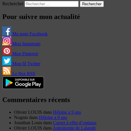
Rechercher
Pour suivre mon actualité
Ma page Facebook
Mon Instagram
Mon Pinterest
Mon fil Twitter
Le flux RSS
Commentaires récents
Olivier LOUIS
dans
Héloïse a 9 ans
Nognio
dans
Héloïse a 9 ans
Jonathan Louis
dans
Carnet à effet d’optique
Olivier LOUIS
dans
Astronomie de Lalande