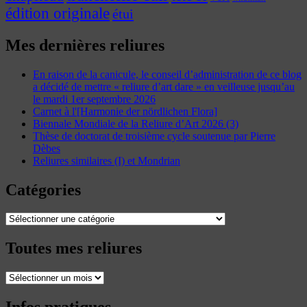
édition originale
étui
Mes dernières reliures
En raison de la canicule, le conseil d’administration de ce blog
a décidé de mettre « reliure d’art dare » en veilleuse jusqu’au
le mardi 1er septembre 2026
Carnet à l'[Harmonie der nördlichen Flora]
Biennale Mondiale de la Reliure d’Art 2026 (3)
Thèse de doctorat de troisième cycle soutenue par Pierre
Dèbes
Reliures similaires (I) et Mondrian
Catégories
Catégories
Toutes mes reliures
Toutes
mes
reliures