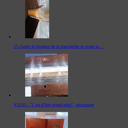
15-Après la fixation de la tranchefile et avant la…
S1E05 - "L'art d'être grand-père", grecquage