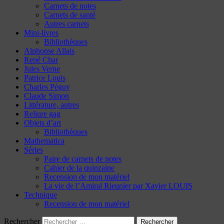
Carnets de notes
Carnets de santé
Autres carnets
Mini-livres
Bibliothèques
Alphonse Allais
René Char
Jules Verne
Patrice Louis
Charles Péguy
Claude Simon
Littérature, autres
Reliure gag
Objets d’art
Bibliothèques
Mathematica
Séries
Paire de carnets de notes
Cahier de la quinzaine
Recension de mon matériel
La vie de l’Amiral Rieunier par Xavier LOUIS
Technique
Recension de mon matériel
Rechercher