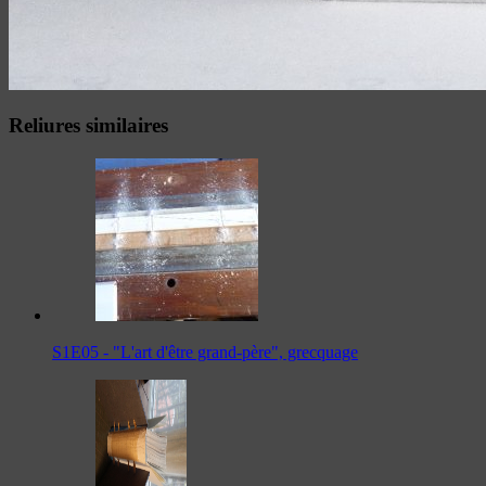
Reliures similaires
S1E05 - "L'art d'être grand-père", grecquage