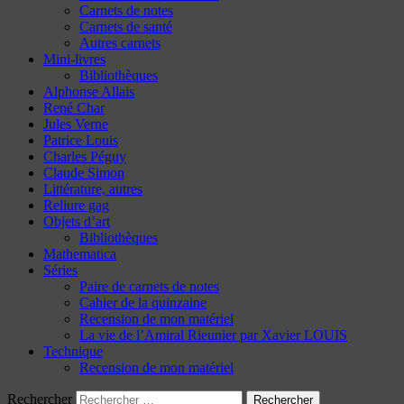
Carnets de notes
Carnets de santé
Autres carnets
Mini-livres
Bibliothèques
Alphonse Allais
René Char
Jules Verne
Patrice Louis
Charles Péguy
Claude Simon
Littérature, autres
Reliure gag
Objets d’art
Bibliothèques
Mathematica
Séries
Paire de carnets de notes
Cahier de la quinzaine
Recension de mon matériel
La vie de l’Amiral Rieunier par Xavier LOUIS
Technique
Recension de mon matériel
Rechercher