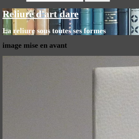
Reliure d'art dare
La reliure sous toutes ses formes
image mise en avant