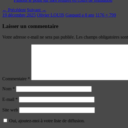
Faisons le point sur mes reliures en cours de réalisation
← Précédent
Suivant →
19 décembre 2025
Olivier LOUIS
Gaspard a 8 ans
1176 × 799
Laisser un commentaire
Votre adresse e-mail ne sera pas publiée.
Les champs obligatoires son
Commentaire
*
Nom
*
E-mail
*
Site web
Oui, ajoutez-moi à votre liste de diffusion.