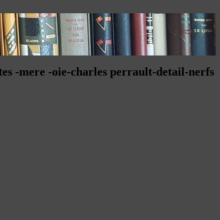
s -mere -oie-charles perrault-detail-nerfs