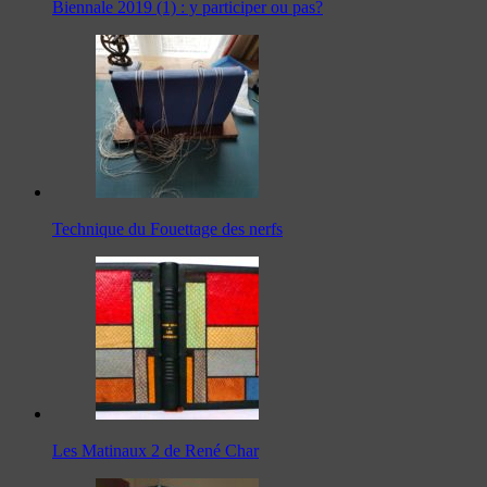
Biennale 2019 (1) : y participer ou pas?
Technique du Fouettage des nerfs
Les Matinaux 2 de René Char