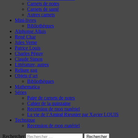
Carnets de notes
Carnets de santé
Autres carnets
Mini-livres
Bibliothèques
Alphonse Allais
René Char
Jules Verne
Patrice Louis
Charles Péguy
Claude Simon
Littérature, autres
Reliure gag
Objets d’art
Bibliothèques
Mathematica
Séries
Paire de carnets de notes
Cahier de la quinzaine
Recension de mon matériel
La vie de l’Amiral Rieunier par Xavier LOUIS
Technique
Recension de mon matériel
Rechercher