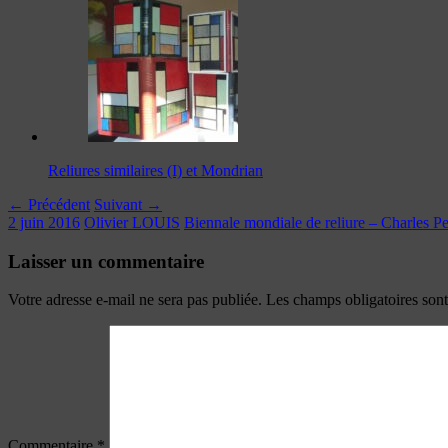
Reliures similaires (I) et Mondrian
← Précédent
Suivant →
2 juin 2016
Olivier LOUIS
Biennale mondiale de reliure – Charles 
Laisser un commentaire
Votre adresse e-mail ne sera pas publiée.
Les champs obligatoires son
Commentaire
*