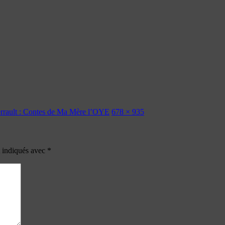
Perrault : Contes de Ma Mère l’OYE
678 × 935
t indiqués avec
*