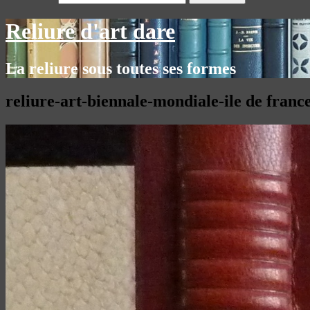
Reliure d'art dare
La reliure sous toutes ses formes
reliure-art-biennale-mondiale-ile de fran