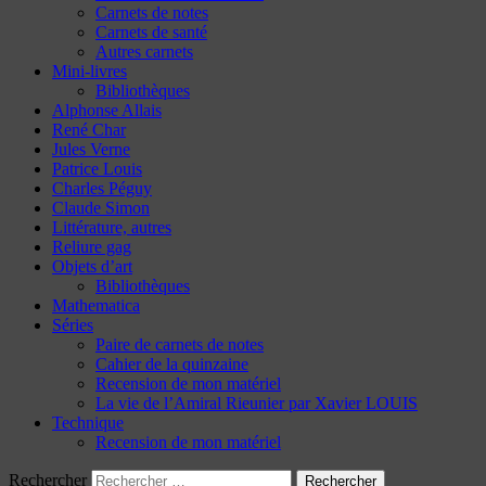
Carnets de notes
Carnets de santé
Autres carnets
Mini-livres
Bibliothèques
Alphonse Allais
René Char
Jules Verne
Patrice Louis
Charles Péguy
Claude Simon
Littérature, autres
Reliure gag
Objets d’art
Bibliothèques
Mathematica
Séries
Paire de carnets de notes
Cahier de la quinzaine
Recension de mon matériel
La vie de l’Amiral Rieunier par Xavier LOUIS
Technique
Recension de mon matériel
Rechercher