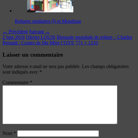
Reliures similaires (I) et Mondrian
← Précédent
Suivant →
2 juin 2016
Olivier LOUIS
Biennale mondiale de reliure – Charles
Perrault : Contes de Ma Mère l’OYE
771 × 1210
Laisser un commentaire
Votre adresse e-mail ne sera pas publiée.
Les champs obligatoires
sont indiqués avec
*
Commentaire
*
Nom
*