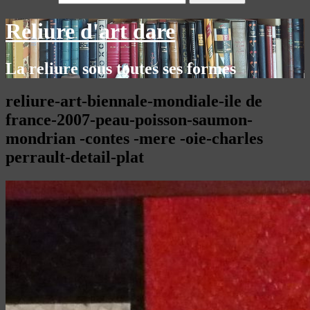
Reliure d'art dare
La reliure sous toutes ses formes
reliure-art-biennale-mondiale-ile de
france-2007-peau-poisson-saumon-
mondrian -contes -mere -oie-charles
perrault-detail-plat