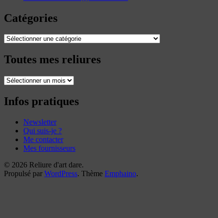
Catégories
Catégories
Toutes mes reliures
Toutes
mes
reliures
Infos pratiques
Newsletter
Qui suis-je ?
Me contacter
Mes fournisseurs
© 2026 Reliure d'art dare.
Propulsé par
WordPress
. Thème
Emphaino
.