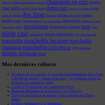
charnières en cuir
chemise
cahier de la quinzaine
caisson
Bretagne
demi-cuir
cinq nerfs
demi-
collège Saint-James
demi-cuir à bandes
dos lisse
cuir à coins
gardes
gardes en soie
fleurons
papier cuve
jaune
listels
grandes marges
incrustations
gris
matériel de reliure
mosaïques
noir
mosaïques cernées
moire
oasis
minis-livres
plein cuir
rouge
technique
remastérisé
titre à la chinoise
tranchefile bicolore
tranchefile
tranchefile
tranchefile cuir
chapiteau
tête or
vert
whatman
édition originale
étui
Mes dernières reliures
En raison de la canicule, le conseil d’administration de ce blog
a décidé de mettre « reliure d’art dare » en veilleuse jusqu’au
le mardi 1er septembre 2026
Carnet à l'[Harmonie der nördlichen Flora]
Biennale Mondiale de la Reliure d’Art 2026 (3)
Thèse de doctorat de troisième cycle soutenue par Pierre
Dèbes
Reliures similaires (I) et Mondrian