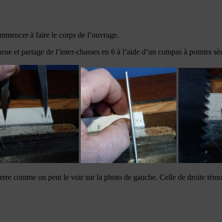
ommencer à faire le corps de l’ouvrage.
eue et partage de l’inter-chasses en 6 à l’aide d’un compas à pointes sè
équerre comme on peut le voir sur la photo de gauche. Celle de droite témoi