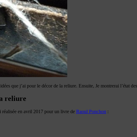
 idées que j’ai pour le décor de la reliure. Ensuite, Je montrerai l’état des
a reliure
i réalisée en avril 2017 pour un livre de
Raoul Ponchon
: