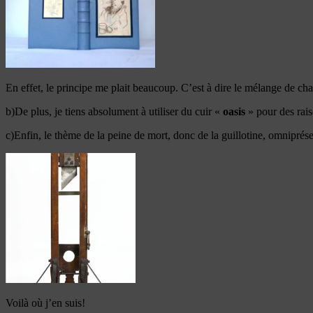
En effet, le principe me plait beaucoup. C’est à dire le mélange de cha
b)De plus, je tiens absolument à utiliser du cuir «
oasis
» pour des rais
c)Enfin, le thème de la peine de mort, donc de la guillotine, omniprésent
Voilà où j’en suis!