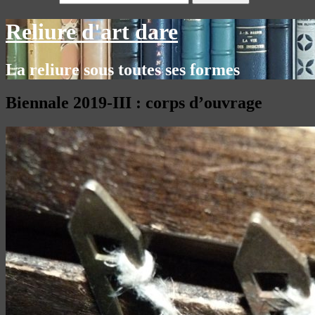
Reliure d'art dare
La reliure sous toutes ses formes
Biennale 2019-III : corps d’ouvrage