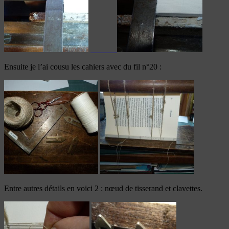
Ensuite je l’ai cousu les cahiers avec du fil n°20 :
Entre autres détails en voici 2 : nœud de tisserand et clavettes.