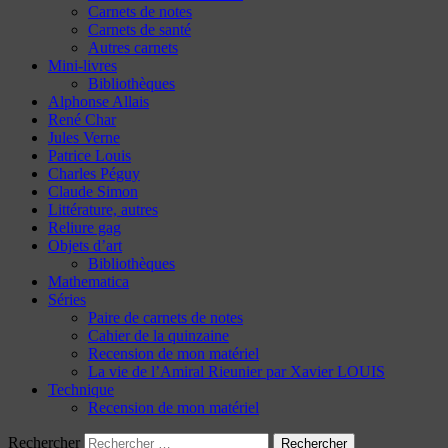
Carnets de notes
Carnets de santé
Autres carnets
Mini-livres
Bibliothèques
Alphonse Allais
René Char
Jules Verne
Patrice Louis
Charles Péguy
Claude Simon
Littérature, autres
Reliure gag
Objets d’art
Bibliothèques
Mathematica
Séries
Paire de carnets de notes
Cahier de la quinzaine
Recension de mon matériel
La vie de l’Amiral Rieunier par Xavier LOUIS
Technique
Recension de mon matériel
Rechercher