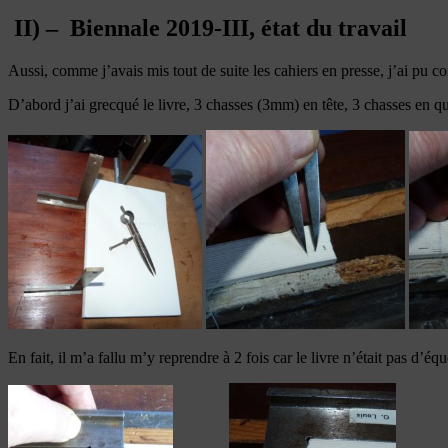
II) – Biennale 2019-III, état du travail
Aussi, comme j’avais mis tout de suite les cahiers en presse, j’ai pu c
D’abord j’ai grecqué le livre, 3 chasses (3mm) en tête, 3 chasses en qu
En fait, il m’a fallu m’y reprendre à 2 fois car le livre n’était pas d’