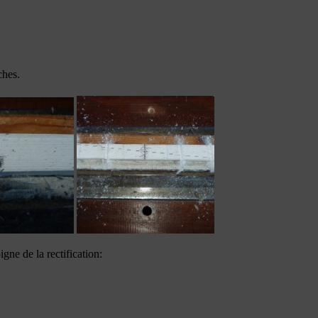
ches.
gne de la rectification: