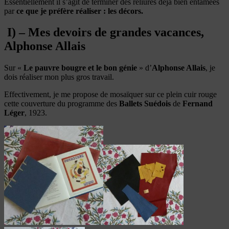
Essentiellement il s’agit de terminer des reliures déjà bien entamées
par
ce que je préfère réaliser : les décors.
I) – Mes devoirs de grandes vacances,
Alphonse Allais
Sur «
Le pauvre bougre et le bon génie
» d’
Alphonse Allais
, je
dois réaliser mon plus gros travail.
Effectivement, je me propose de mosaïquer sur ce plein cuir rouge
cette couverture du programme des
Ballets Suédois
de
Fernand
Léger
, 1923.