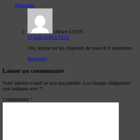
Répondre
Olivier LOUIS
17 août 2018 à 19:02
Oui, reprise sur les chapeaux de roues le 6 septembre.
Répondre
Laisser un commentaire
Votre adresse e-mail ne sera pas publiée.
Les champs obligatoires
sont indiqués avec
*
Commentaire
*