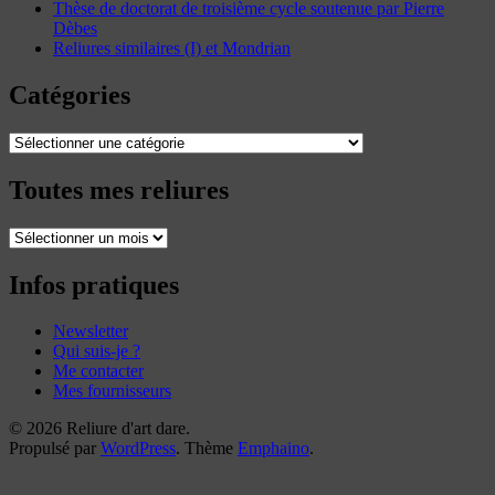
Thèse de doctorat de troisième cycle soutenue par Pierre
Dèbes
Reliures similaires (I) et Mondrian
Catégories
Catégories
Toutes mes reliures
Toutes
mes
reliures
Infos pratiques
Newsletter
Qui suis-je ?
Me contacter
Mes fournisseurs
© 2026 Reliure d'art dare.
Propulsé par
WordPress
. Thème
Emphaino
.