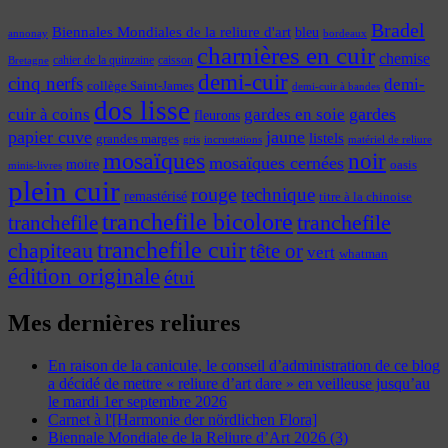
Bradel
Biennales Mondiales de la reliure d'art
bleu
annonay
bordeaux
charnières en cuir
chemise
cahier de la quinzaine
caisson
Bretagne
demi-cuir
cinq nerfs
demi-
collège Saint-James
demi-cuir à bandes
dos lisse
cuir à coins
gardes
gardes en soie
fleurons
papier cuve
jaune
listels
grandes marges
incrustations
gris
matériel de reliure
mosaïques
noir
mosaïques cernées
moire
oasis
minis-livres
plein cuir
rouge
technique
remastérisé
titre à la chinoise
tranchefile bicolore
tranchefile
tranchefile
tranchefile cuir
chapiteau
tête or
vert
whatman
édition originale
étui
Mes dernières reliures
En raison de la canicule, le conseil d’administration de ce blog
a décidé de mettre « reliure d’art dare » en veilleuse jusqu’au
le mardi 1er septembre 2026
Carnet à l'[Harmonie der nördlichen Flora]
Biennale Mondiale de la Reliure d’Art 2026 (3)