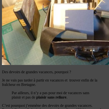
Des devoirs de grandes vacances, pourquoi ?
Je ne vais pas tarder à partir en vacances et trouver enfin de la
fraîcheur en Bretagne.
Par ailleurs, il n’y a pas pour moi de vacances sans
plaisir et pas de
plaisir sans reliure
.
C’est pourquoi j’emmène des devoirs de grandes vacances.