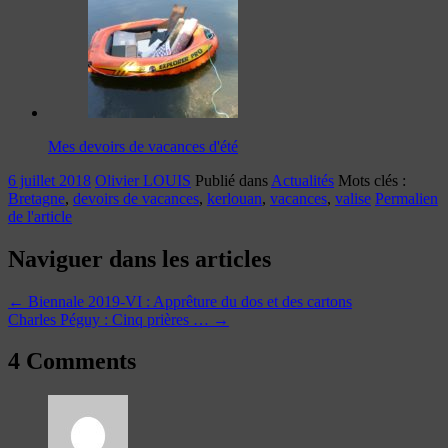
Mes devoirs de vacances d'été
6 juillet 2018
Olivier LOUIS
Publié dans
Actualités
Mots clés :
Bretagne
,
devoirs de vacances
,
kerlouan
,
vacances
,
valise
Permalien
de l'article
Naviguer dans les articles
←
Biennale 2019-VI : Apprêture du dos et des cartons
Charles Péguy : Cinq prières …
→
4 Comments