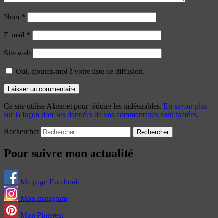
Nom
*
E-mail
*
Site web
Oui, ajoutez-moi à votre liste de diffusion.
Ce site utilise Akismet pour réduire les indésirables.
En savoir plus
sur la façon dont les données de vos commentaires sont traitées
.
Rechercher
Pour suivre mon actualité
Ma page Facebook
Mon Instagram
Mon Pinterest