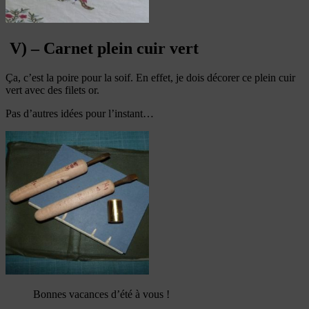
V) – Carnet plein cuir vert
Ça, c’est la poire pour la soif. En effet, je dois décorer ce plein cuir
vert avec des filets or.
Pas d’autres idées pour l’instant…
Bonnes vacances d’été à vous !