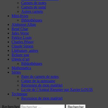
Carnets de notes
Carnets de santé
Autres carnets
Mini-livres
Bibliothèques
Alphonse Allais
René Char
Jules Verne
Patrice Louis
Charles Péguy
Claude Simon
Littérature, autres
Reliure gag
Objets d’art
Bibliothèques
Mathematica
Séries
Paire de carnets de notes
Cahier de la quinzaine
Recension de mon matériel
La vie de l’Amiral Rieunier par Xavier LOUIS
Technique
Recension de mon matériel
Rechercher