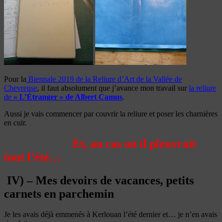
Pour la
Biennale 2019 de la Reliure d’Art de la Vallée de
Chevreuse
, il faut absolument que j’avance mon travail sur
la reliure
de
« L’Étranger » de Albert Camus
.
Aussi je vais commencer par couvrir la reliure et poser les charnières
en cuir.
Et, au cas où il pleuvrait
tout l’été…
IV) – Mes devoirs de vacances, petits
carnets en parchemin
Je les avais déjà emmenés à Kerlouan l’été dernier et… je n’en avais