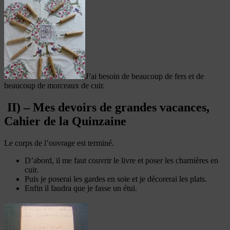
J’ai besoin de beaucoup de fers et de
beaucoup de morceaux de cuir.
II) – Mes devoirs de grandes vacances,
Cahier de la Quinzaine
Le corps de l’ouvrage est terminé.
D’abord, il me faut couvrir le livre et poser les charnières en
cuir.
Puis je poserai les gardes en soie et je décorerai les plats.
Enfin il faudra que je fasse un étui.