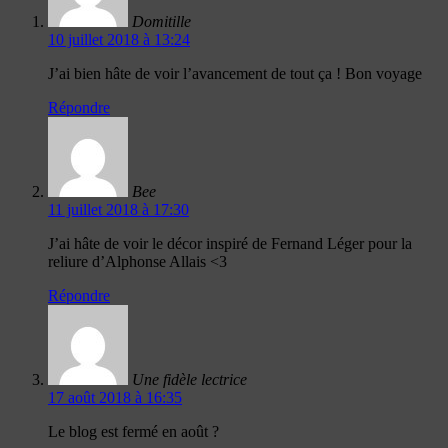
Domitille
10 juillet 2018 à 13:24
J’ai bien hâte de voir l’avancement de tout ça ! Bon voyage
Répondre
Bee
11 juillet 2018 à 17:30
J’ai hâte de voir le décor inspiré de Fernand Léger pour la
reliure d’Alphonse Allais <3
Répondre
Une fidèle lectrice
17 août 2018 à 16:35
Le blog est fermé en août ?