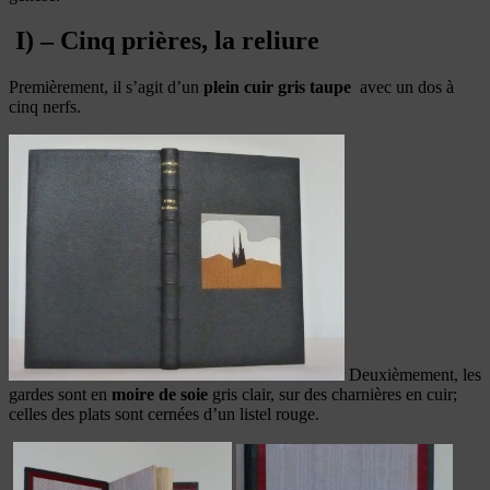
I) – Cinq prières, la reliure
Premièrement, il s’agit d’un
plein cuir gris taupe
avec un dos à
cinq nerfs.
Deuxièmement, les
gardes sont en
moire de soie
gris clair, sur des charnières en cuir;
celles des plats sont cernées d’un listel rouge.