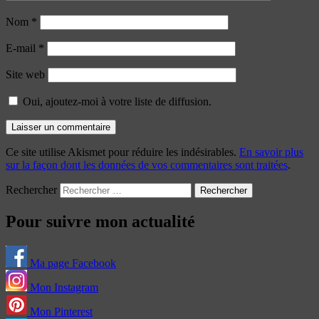
Nom
*
E-mail
*
Site web
Oui, ajoutez-moi à votre liste de diffusion.
Ce site utilise Akismet pour réduire les indésirables.
En savoir plus
sur la façon dont les données de vos commentaires sont traitées
.
Rechercher
Pour suivre mon actualité
Ma page Facebook
Mon Instagram
Mon Pinterest