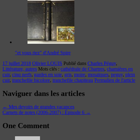
"et vous riez" d'André Spire
17 juillet 2018
Olivier LOUIS
Publié dans
Charles Péguy
,
Littérature, autres
Mots clés :
cathédrale de Chartres
,
charnières en
cuir
,
cinq nerfs
,
gardes en soie
,
gris
,
moire
,
mosaïques
,
peguy
,
plein
cuir
,
tranchefile bicolore
,
tranchefile chapiteau
Permalien de l'article
Naviguer dans les articles
←
Mes devoirs de grandes vacances
Carnets de notes (2006-2007) : Épisode 6
→
One Comment