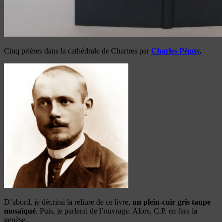
Cinq prières dans la cathédrale de Chartres par
Charles Péguy
.
D’abord, je décrirai la reliure de ce livre,
un plein-cuir gris taupe
mosaïqué
. Puis, je parlerai de l’ouvrage. Alors, C.P. en fera la
genèse.