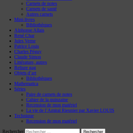
Carnets de notes
Carnets de santé
Autres carnets
Mini-livres
Bibliothèques
Alphonse Allais
René Char
Jules Verne
Patrice Louis
Charles Péguy
Claude Simon
Littérature, autres
Reliure gag
Objets d’art
Bibliothèques
Mathematica
Séries
Paire de carnets de notes
Cahier de la quinzaine
Recension de mon matériel
La vie de l’Amiral Rieunier par Xavier LOUIS
Technique
Recension de mon matériel
Rechercher