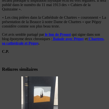
recueil poétique d’inspiration mystique écrit en vers réguliers. Il sera
publié dans le numéro du 11 mai 1913 des « Cahiers de la
Quinzaine ».
« Les cinq prières dans la Cathédrale de Chartres » couronnent « La
présentation de la Beauce à notre Dame de Chartres » que Péguy
considère comme son plus beau texte.
Cet avis semble partagé par
le fou de Proust
qui signe dans son
blog éponyme deux chroniques :
Balade avec Péguy
et
Chartres,
sa cathédrale et Péguy
.
C.P.
Reliures similaires