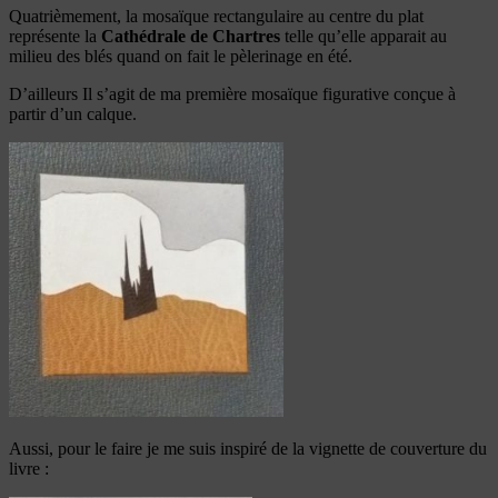
Quatrièmement, la mosaïque rectangulaire au centre du plat
représente la
Cathédrale de Chartres
telle qu’elle apparait au
milieu des blés quand on fait le pèlerinage en été.
D’ailleurs Il s’agit de ma première mosaïque figurative conçue à
partir d’un calque.
Aussi, pour le faire je me suis inspiré de la vignette de couverture du
livre :