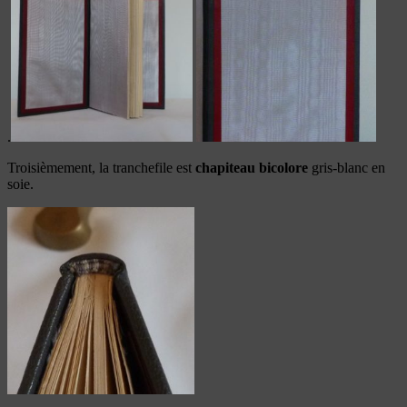
.
Troisièmement, la tranchefile est
chapiteau bicolore
gris-blanc en
soie.