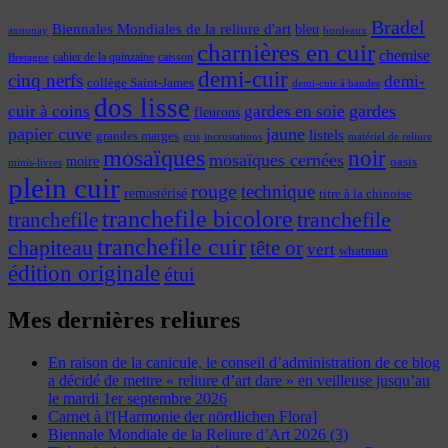
Bradel
Biennales Mondiales de la reliure d'art
bleu
annonay
bordeaux
charnières en cuir
chemise
cahier de la quinzaine
caisson
Bretagne
demi-cuir
cinq nerfs
demi-
collège Saint-James
demi-cuir à bandes
dos lisse
cuir à coins
gardes
gardes en soie
fleurons
papier cuve
jaune
listels
grandes marges
incrustations
gris
matériel de reliure
mosaïques
noir
mosaïques cernées
moire
oasis
minis-livres
plein cuir
rouge
technique
remastérisé
titre à la chinoise
tranchefile bicolore
tranchefile
tranchefile
tranchefile cuir
chapiteau
tête or
vert
whatman
édition originale
étui
Mes dernières reliures
En raison de la canicule, le conseil d’administration de ce blog
a décidé de mettre « reliure d’art dare » en veilleuse jusqu’au
le mardi 1er septembre 2026
Carnet à l'[Harmonie der nördlichen Flora]
Biennale Mondiale de la Reliure d’Art 2026 (3)