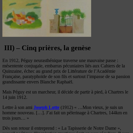
III) – Cinq prières, la genèse
En 1912, Péguy neurasthénique traverse une mauvaise passe :
mésentente conjugale, embarras pécuniaires liés aux Cahiers de la
Quinzaine, échec au grand prix de Littérature de l’Académie
Française, paratyphoïde de son fils et surtout l’impasse de sa passion
grandissante envers Blanche Raphaël.
Mais Péguy est un marcheur, il décide de partir à pied, à Chartres le
14 juin 1912.
Lettre à son ami
Joseph Lotte
(1912) « …Mon vieux, je suis un
homme nouveau. […]. J’ai fait un pèlerinage à Chartres, 144km en
trois jours… »
Dès son retour il entreprend : « La Tapisserie de Notre Dame »,