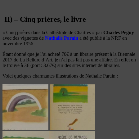
II) – Cinq prières, le livre
« Cinq prières dans la Cathédrale de Chartres » par
Charles Péguy
avec des vignettes de
Nathalie Parain
a été publié à la NRF en
novembre 1956.
Étant donné que je l’ai acheté 70€ à un libraire présent à la Biennale
2017 de La Reliure d’Art, je n’ai pas fait pas une affaire. En effet on
le trouve à 3€ (port : 3.67€) sur des sites internet de libraires.
Voici quelques charmantes illustrations de Nathalie Parain :