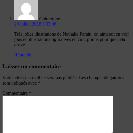
Colombine
24 juillet 2018 à 03:46
Très jolies illustrations de Nathalie Parain, on aimerait en voir
plus en illustrations figuratives en cuir, prions pour que cela
arrive.
Répondre
Laisser un commentaire
Votre adresse e-mail ne sera pas publiée.
Les champs obligatoires
sont indiqués avec
*
Commentaire
*