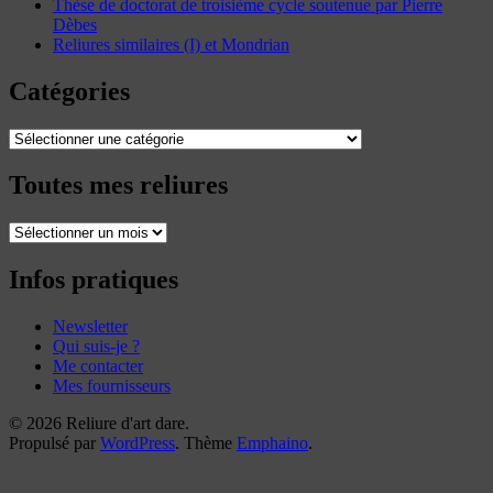
Thèse de doctorat de troisième cycle soutenue par Pierre
Dèbes
Reliures similaires (I) et Mondrian
Catégories
Catégories
Toutes mes reliures
Toutes
mes
reliures
Infos pratiques
Newsletter
Qui suis-je ?
Me contacter
Mes fournisseurs
© 2026 Reliure d'art dare.
Propulsé par
WordPress
. Thème
Emphaino
.