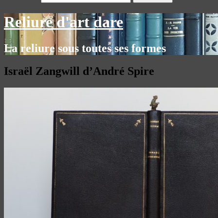
Reliure d'art dare
La reliure sous toutes ses formes
Israël Zangwill d’André Spire