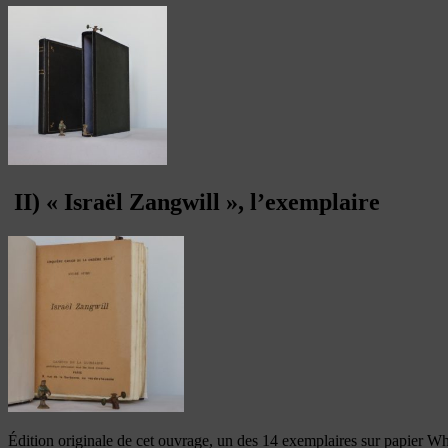
II) « Israël Zangwill », l’exemplaire
Édition originale de cet ouvrage, un des 14 exemplaires sur papier Wh