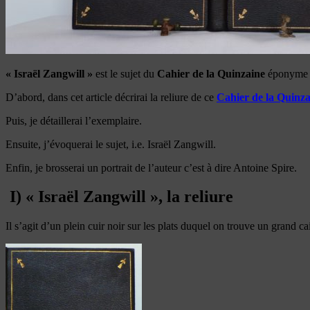
« Israël Zangwill »
est le sujet du
Cahier de la Quinzaine
éponyme é
D’abord, dans cet article décrirai la reliure de ce
Cahier de la Quinza
Puis, je détaillerai l’exemplaire.
Ensuite, j’évoquerai le sujet, i.e. Israël Zangwill.
Enfin, je brosserai un portrait de l’auteur c’est à dire Antoine Spire.
I) « Israël Zangwill », la reliure
Il s’agit d’un plein cuir noir sur les plats duquel on trouve un grand c