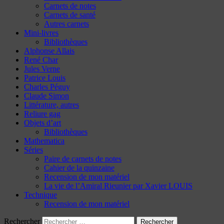
Carnets de notes
Carnets de santé
Autres carnets
Mini-livres
Bibliothèques
Alphonse Allais
René Char
Jules Verne
Patrice Louis
Charles Péguy
Claude Simon
Littérature, autres
Reliure gag
Objets d’art
Bibliothèques
Mathematica
Séries
Paire de carnets de notes
Cahier de la quinzaine
Recension de mon matériel
La vie de l’Amiral Rieunier par Xavier LOUIS
Technique
Recension de mon matériel
Rechercher