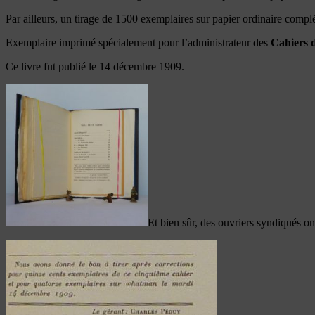
Par ailleurs, un tirage de 1500 exemplaires sur papier ordinaire complét
Exemplaire imprimé spécialement pour l’administrateur des
Cahiers 
Ce livre fut publié le 14 décembre 1909.
Et bien sûr, des ouvriers syndiqués ont