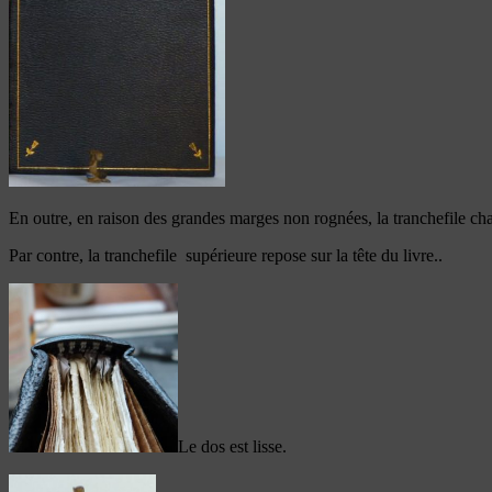
En outre, en raison des grandes marges non rognées, la tranchefile cha
Par contre, la tranchefile supérieure repose sur la tête du livre..
Le dos est lisse.