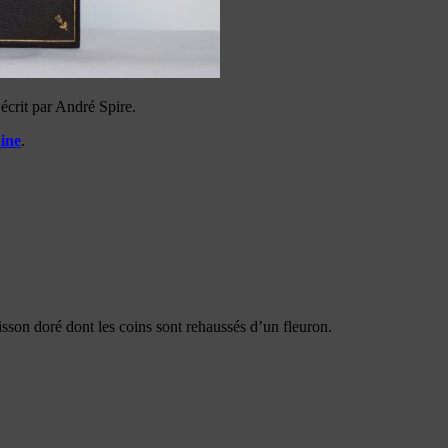
crit par André Spire.
ine
.
aisson doré dont les coins sont rehaussés d’un fleuron.