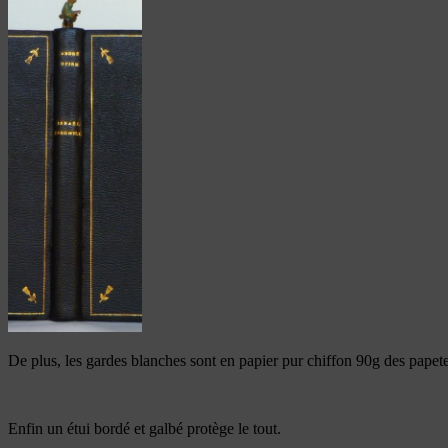
De plus, les gardes blanches sont en papier pur chiffon 90g des pape
Enfin un étui bordé et galbé protège le tout.