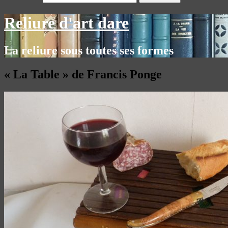
Reliure d'art dare
La reliure sous toutes ses formes
« La Table » de Francis Ponge