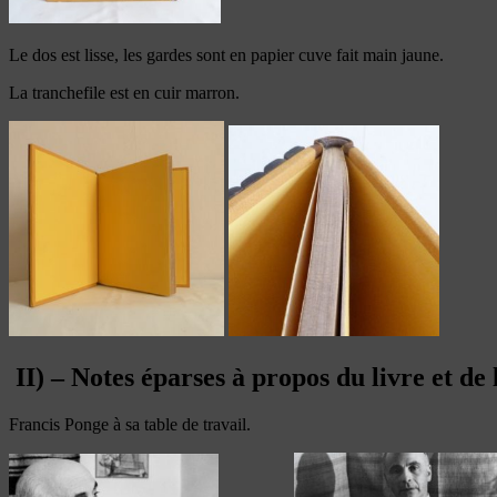
Le dos est lisse, les gardes sont en papier cuve fait main jaune.
La tranchefile est en cuir marron.
II) – Notes éparses à propos du livre et de 
Francis Ponge à sa table de travail.