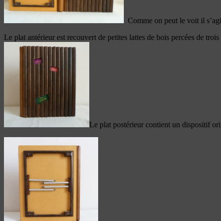
Comme on peut le voit il s’agit
Le plat antérieur est recouvert de petites lattes de bois percées de troi
Le plat postérieur contient un dispositif or