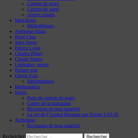
Carnets de notes
Carnets de santé
Autres carnets
Mini-livres
Bibliothèques
Alphonse Allais
René Char
Jules Verne
Patrice Louis
Charles Péguy
Claude Simon
Littérature, autres
Reliure gag
Objets d’art
Bibliothèques
Mathematica
Séries
Paire de carnets de notes
Cahier de la quinzaine
Recension de mon matériel
La vie de l’Amiral Rieunier par Xavier LOUIS
Technique
Recension de mon matériel
Rechercher