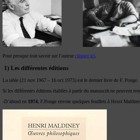
Pour presque tout savoir sur l’auteur
cliquez ici
.
1) Les différentes éditions
La table (21 nov 1967 – 16 oct 1973) est le dernier livre de F. Ponge.
Si les différentes éditions établies à partir du manuscrit ne peuvent ren
-D’abord en
1974
, F.Ponge envoie quelques feuillets à Henri Maldin