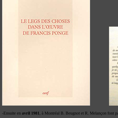
-Ensuite en
avril 1981
, à Montréal B. Beugnot et R. Melançon font pa