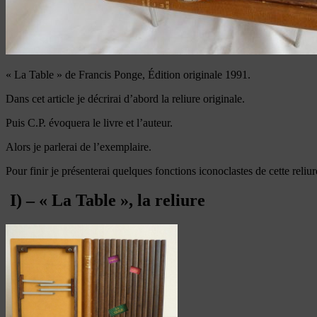
« La Table » de Francis Ponge, Édition originale 1991.
Dans cet article je décrirai d’abord la reliure originale.
Puis C.P. évoquera le livre et l’auteur.
Alors je parlerai de l’exemplaire.
Pour finir je présenterai quelques fonctions iconoclastes de cette reliur
I) – « La Table », la reliure