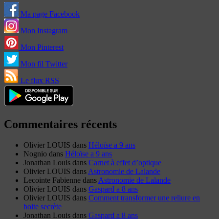
Ma page Facebook
Mon Instagram
Mon Pinterest
Mon fil Twitter
Le flux RSS
Commentaires récents
Olivier LOUIS
dans
Héloïse a 9 ans
Nognio
dans
Héloïse a 9 ans
Jonathan Louis
dans
Carnet à effet d’optique
Olivier LOUIS
dans
Astronomie de Lalande
Lecointe Fabienne
dans
Astronomie de Lalande
Olivier LOUIS
dans
Gaspard a 8 ans
Olivier LOUIS
dans
Comment transformer une reliure en
boite secrète
Jonathan Louis
dans
Gaspard a 8 ans