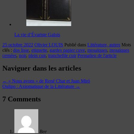
La vie d’Évariste Galois
25 octobre 2022
Olivier LOUIS
Publié dans
Littérature, autres
Mots
clés :
dos lisse
,
etiquette
,
gardes papier cuve
,
mosaïques
,
mosaïques
cernées
,
noir
,
plein cuir
,
tranchefile cuir
Permalien de l'article
Naviguer dans les articles
←
« Nous avons » de René Char et Juan Miró
Oulipo : Axiomatique de la Littérature
→
7 Comments
Bee