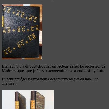
Bien sûr, il y a de quoi
choquer un lecteur avisé
! Le professeur de
Mathématiques que je fus se retournerait dans sa tombe si il y était.
Et pour protéger les mosaïques des frottements j’ai du faire une
chemise :