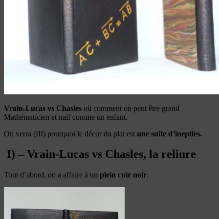
Vrain-Lucas vs Chasles
où comment on peut être grand
Mathématicien et naïf comme un enfant.
On verra (III) pourquoi le décor du plat est
une suite d’inepties.
I) – Vrain-Lucas vs Chasles, la reliure
Tout d’abord, on a affaire à un
plein cuir noir
.