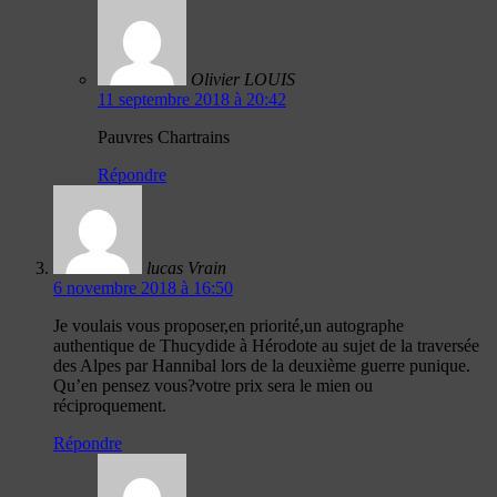
Olivier LOUIS
11 septembre 2018 à 20:42
Pauvres Chartrains
Répondre
lucas Vrain
6 novembre 2018 à 16:50
Je voulais vous proposer,en priorité,un autographe
authentique de Thucydide à Hérodote au sujet de la traversée
des Alpes par Hannibal lors de la deuxième guerre punique.
Qu’en pensez vous?votre prix sera le mien ou
réciproquement.
Répondre