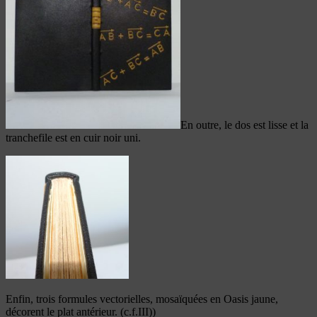
En outre, le dos est lisse et la
tranchefile est en cuir noir uni.
Enfin, trois formules vectorielles, mosaïquées en Oasis jaune,
décorent le plat antérieur. (c.f.III))