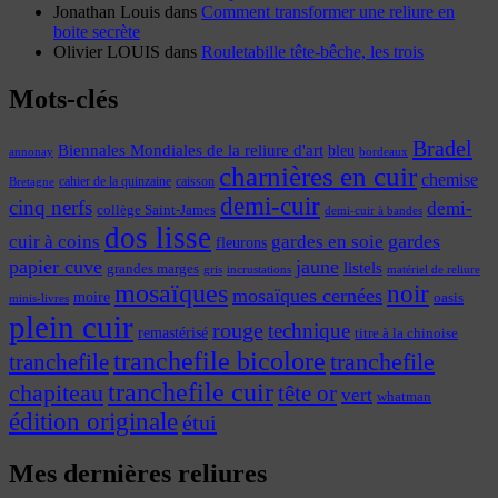
Jonathan Louis
dans
Comment transformer une reliure en
boite secrète
Olivier LOUIS
dans
Rouletabille tête-bêche, les trois
Mots-clés
Bradel
Biennales Mondiales de la reliure d'art
bleu
annonay
bordeaux
charnières en cuir
chemise
cahier de la quinzaine
caisson
Bretagne
demi-cuir
cinq nerfs
demi-
collège Saint-James
demi-cuir à bandes
dos lisse
cuir à coins
gardes
gardes en soie
fleurons
papier cuve
jaune
listels
grandes marges
incrustations
gris
matériel de reliure
mosaïques
noir
mosaïques cernées
moire
oasis
minis-livres
plein cuir
rouge
technique
remastérisé
titre à la chinoise
tranchefile bicolore
tranchefile
tranchefile
tranchefile cuir
chapiteau
tête or
vert
whatman
édition originale
étui
Mes dernières reliures