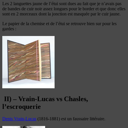
Les 2 languettes jaune de l’étui sont dues au fait que je n’avais pas
de bandes de cuir noir assez longues pour le border et que donc elles
sont en 2 morceaux dont la jonction est masquée par le cuir jaune.
Le papier de la chemise et de l’étui se retrouve bien sur pour les
gardes :
II) – Vrain-Lucas vs Chasles,
l’escroquerie
Denis Vrain-Lucas
(1816-1881) est un faussaire littéraire.