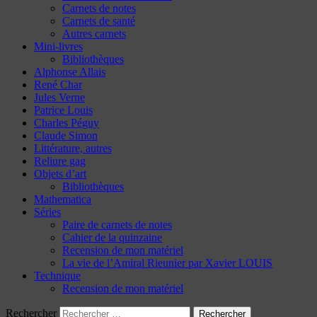
Carnets de notes
Carnets de santé
Autres carnets
Mini-livres
Bibliothèques
Alphonse Allais
René Char
Jules Verne
Patrice Louis
Charles Péguy
Claude Simon
Littérature, autres
Reliure gag
Objets d’art
Bibliothèques
Mathematica
Séries
Paire de carnets de notes
Cahier de la quinzaine
Recension de mon matériel
La vie de l’Amiral Rieunier par Xavier LOUIS
Technique
Recension de mon matériel
Rechercher