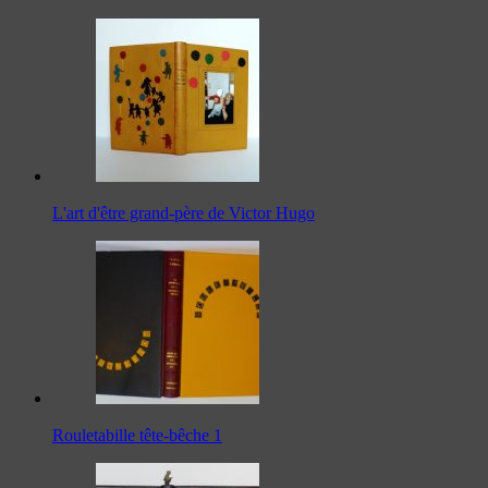
L'art d'être grand-père de Victor Hugo
Rouletabille tête-bêche 1