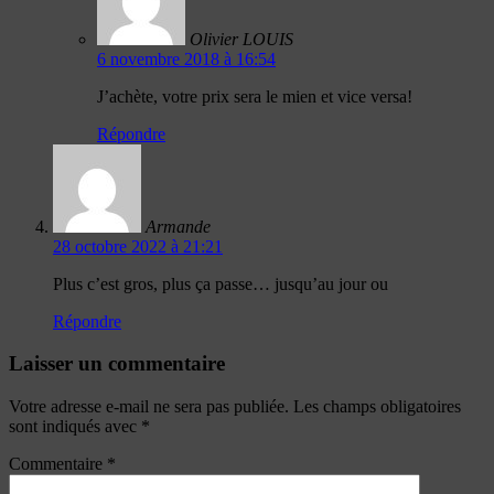
Olivier LOUIS
6 novembre 2018 à 16:54
J’achète, votre prix sera le mien et vice versa!
Répondre
Armande
28 octobre 2022 à 21:21
Plus c’est gros, plus ça passe… jusqu’au jour ou
Répondre
Laisser un commentaire
Votre adresse e-mail ne sera pas publiée.
Les champs obligatoires
sont indiqués avec
*
Commentaire
*