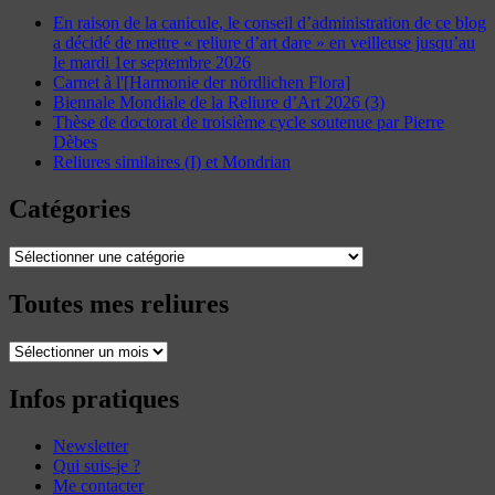
En raison de la canicule, le conseil d’administration de ce blog
a décidé de mettre « reliure d’art dare » en veilleuse jusqu’au
le mardi 1er septembre 2026
Carnet à l'[Harmonie der nördlichen Flora]
Biennale Mondiale de la Reliure d’Art 2026 (3)
Thèse de doctorat de troisième cycle soutenue par Pierre
Dèbes
Reliures similaires (I) et Mondrian
Catégories
Catégories
Toutes mes reliures
Toutes
mes
reliures
Infos pratiques
Newsletter
Qui suis-je ?
Me contacter