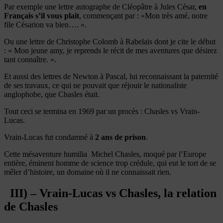
Par exemple une lettre autographe de Cléopâtre à Jules César,
en
Français s’il vous plait
, commençant par : »Mon très amé, notre
file Césarion va bien…. ».
Ou une lettre de Christophe Colomb à Rabelais dont je cite le début
: « Mon jeune amy, je reprends le récit de mes aventures que désirez
tant connaître. ».
Et aussi des lettres de Newton à Pascal, lui reconnaissant la paternité
de ses travaux, ce qui ne pouvait que réjouir le nationaliste
anglophobe, que Chasles était.
Tout ceci se termina en 1969 par un procès : Chasles vs Vrain-
Lucas.
Vrain-Lucas fut condamné à
2 ans de prison
.
Cette mésaventure humilia Michel Chasles, moqué par l’Europe
entière, éminent homme de science trop crédule, qui eut le tort de se
mêler d’histoire, un domaine où il ne connaissait rien.
III) – Vrain-Lucas vs Chasles, la relation
de Chasles