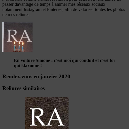
passer davantage de temps à animer mes réseaux sociaux,
notamment Instagram et Pinterest, afin de valoriser toutes les photos
de mes reliures.
En voiture Simone : c’est moi qui conduit et c’est toi
qui klaxonne !
Rendez-vous en janvier 2020
Reliures similaires