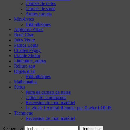
Carnets de notes
Carnets de santé
Autres carnets
Mini-livres
Bibliothèques
Alphonse Allais
René Char
Jules Verne
Patrice Louis
Charles Péguy
Claude Simon
Littérature, autres
Reliure gag
Objets d’art
Bibliothèques
Mathematica
Séries
Paire de carnets de notes
Cahier de la quinzaine
Recension de mon matériel
La vie de l’Amiral Rieunier par Xavier LOUIS
Technique
Recension de mon matériel
Rechercher