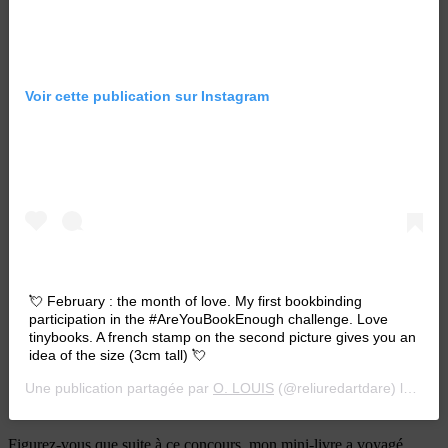
Voir cette publication sur Instagram
💘 February : the month of love. My first bookbinding
participation in the #AreYouBookEnough challenge. Love
tinybooks. A french stamp on the second picture gives you an
idea of the size (3cm tall) 💘
Une publication partagée par
O. LOUIS
(@reliuredartdare) le
28 F
Figurez-vous que suite à ce concours, mon mini-livre a voyagé