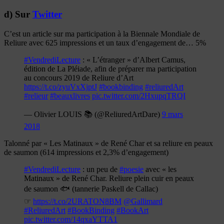
d) Sur
Twitter
C’est un article sur ma participation à la Biennale Mondiale de
Reliure avec 625 impressions et un taux d’engagement de… 5%
#VendrediLecture
: « L’étranger » d’Albert Camus,
édition de La Pléiade, afin de préparer ma participation
au concours 2019 de Reliure d’Art
https://t.co/zyuVxXjptJ
#bookbinding
#reliuredArt
#relieur
#beauxlivres
pic.twitter.com/2HxupqTRQI
— Olivier LOUIS 📚 (@ReliuredArtDare)
9 mars
2018
Talonné par « Les Matinaux » de René Char et sa reliure en peaux
de saumon (614 impressions et 2,3% d’engagement)
#VendrediLecture
: un peu de
#poesie
avec « les
Matinaux » de René Char. Reliure plein cuir en peaux
de saumon 🐟 (tannerie Paskell de Callac)
☞
https://t.co/2URATON8BM
@Gallimard
#ReliuredArt
#BookBinding
#BookArt
pic.twitter.com/14qxaYTTA1