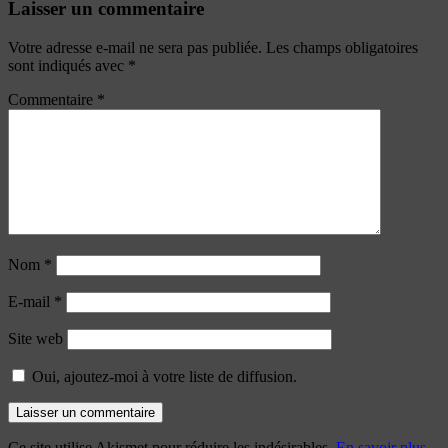
Laisser un commentaire
Votre adresse e-mail ne sera pas publiée.
Les champs obligatoires
sont indiqués avec
*
Commentaire
*
Nom
*
E-mail
*
Site web
Oui, ajoutez-moi à votre liste de diffusion.
Ce site utilise Akismet pour réduire les indésirables.
En savoir plus