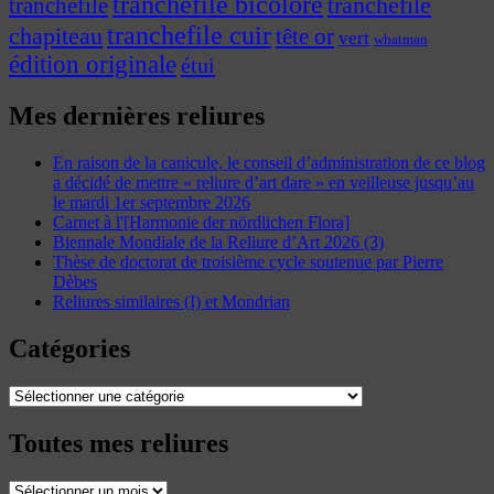
tranchefile bicolore
tranchefile
tranchefile
tranchefile cuir
chapiteau
tête or
vert
whatman
édition originale
étui
Mes dernières reliures
En raison de la canicule, le conseil d’administration de ce blog
a décidé de mettre « reliure d’art dare » en veilleuse jusqu’au
le mardi 1er septembre 2026
Carnet à l'[Harmonie der nördlichen Flora]
Biennale Mondiale de la Reliure d’Art 2026 (3)
Thèse de doctorat de troisième cycle soutenue par Pierre
Dèbes
Reliures similaires (I) et Mondrian
Catégories
Catégories
Toutes mes reliures
Toutes