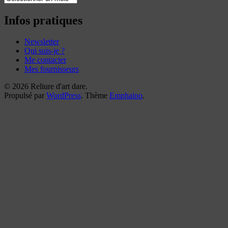
mes
reliures
Infos pratiques
Newsletter
Qui suis-je ?
Me contacter
Mes fournisseurs
© 2026 Reliure d'art dare.
Propulsé par
WordPress
. Thème
Emphaino
.