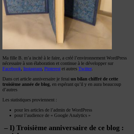
Ma fille B. m’a incité à le faire, a créé l’environnement WordPress
nécessaire à son élaboration et continue à le développer sur
Facebook
,
Instagram
,
Pinterest
et autres
Twitter
.
Dans cet article anniversaire je ferai
un bilan chiffré de cette
troisième année de blog
, en espérant qu’il y en aura beaucoup
d’autres
Les statistiques proviennent :
pour les articles de l’admin de WordPress
pour l’audience de « Google Analytics »
– I) Troisième anniversaire de ce blog :