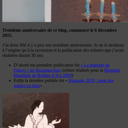
Troisième anniversaire de ce blog, commencé le 6 décembre
2015
.
J’ai donc fêté il y a peu son troisième anniversaire. Je ne le destinais
à l’origine qu’à la recension et la publication des reliures que j’avais
réalisées durant 30 ans.
D’abord ma première publication fut
« Le mariage de
Figaro » de Beaumarchais
(reliure réalisée pour la
Biennale
Mondiale de Reliure d’Art 2009
)
Enfin la dernière publiée fut «
Biennale 2019 : pose des
gardes en tissu
« .