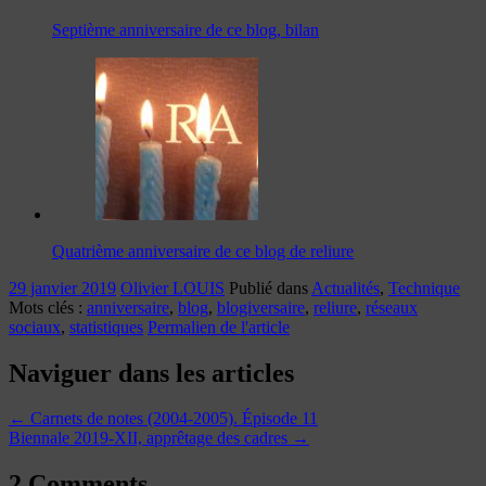
Septième anniversaire de ce blog, bilan
Quatrième anniversaire de ce blog de reliure
29 janvier 2019
Olivier LOUIS
Publié dans
Actualités
,
Technique
Mots clés :
anniversaire
,
blog
,
blogiversaire
,
reliure
,
réseaux
sociaux
,
statistiques
Permalien de l'article
Naviguer dans les articles
←
Carnets de notes (2004-2005). Épisode 11
Biennale 2019-XII, apprêtage des cadres
→
2 Comments