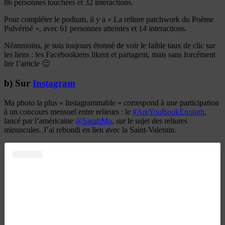
86 personnes touchées et 32 interactions.
Pour compléter le podium, il y a « La reliure patchwork du Poème
Pulvérisé », avec 61 personnes atteintes et 14 interactions.
Néanmoins, je suis toujours étonné de voir le faible taux de clic sur
les liens : les Facebookiens likent et partagent, mais sans forcément
lire l’article 🙂
b) Sur
Instagram
Ma photo la plus « Instagrammable » correspond à une participation
à un concours mensuel entre relieurs : le
#AreYouBookEnough
,
lancé par l’américaine
@SarahMo
, sur le sujet des reliures
minuscules. J’ai rebondi en lien avec la Saint-Valentin.