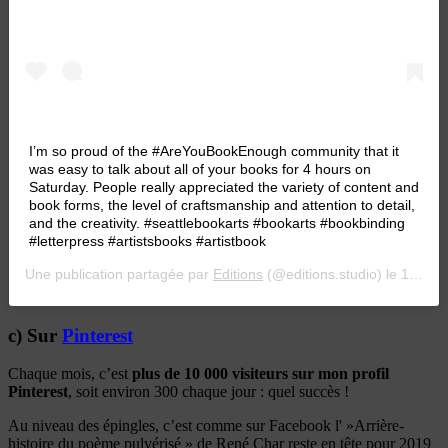
I’m so proud of the #AreYouBookEnough community that it
was easy to talk about all of your books for 4 hours on
Saturday. People really appreciated the variety of content and
book forms, the level of craftsmanship and attention to detail,
and the creativity. #seattlebookarts #bookarts #bookbinding
#letterpress #artistsbooks #artistbook
Une publication partagée par
Editions
(@editions.studio) le
14 Mai 2018 à 11 :16 PDT
c) Sur
Pinterest
Chaque mois, c’est
plus de 10 000 visiteurs sur mon profil
Pinterest
, soit environ 300 chaque jour : quel succès !
Au niveau des épingles, c’est comme sur Facebook l' »Arrière-
histoire du poème pulvérisé » de René Char reste en tête pour 2019