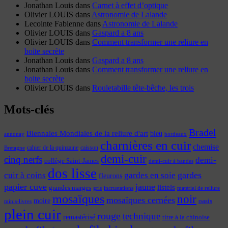
Jonathan Louis
dans
Carnet à effet d’optique
Olivier LOUIS
dans
Astronomie de Lalande
Lecointe Fabienne
dans
Astronomie de Lalande
Olivier LOUIS
dans
Gaspard a 8 ans
Olivier LOUIS
dans
Comment transformer une reliure en
boite secrète
Jonathan Louis
dans
Gaspard a 8 ans
Jonathan Louis
dans
Comment transformer une reliure en
boite secrète
Olivier LOUIS
dans
Rouletabille tête-bêche, les trois
Mots-clés
Bradel
Biennales Mondiales de la reliure d'art
bleu
annonay
bordeaux
charnières en cuir
chemise
cahier de la quinzaine
caisson
Bretagne
demi-cuir
cinq nerfs
demi-
collège Saint-James
demi-cuir à bandes
dos lisse
cuir à coins
gardes
gardes en soie
fleurons
papier cuve
jaune
listels
grandes marges
incrustations
gris
matériel de reliure
mosaïques
noir
mosaïques cernées
moire
oasis
minis-livres
plein cuir
rouge
technique
remastérisé
titre à la chinoise